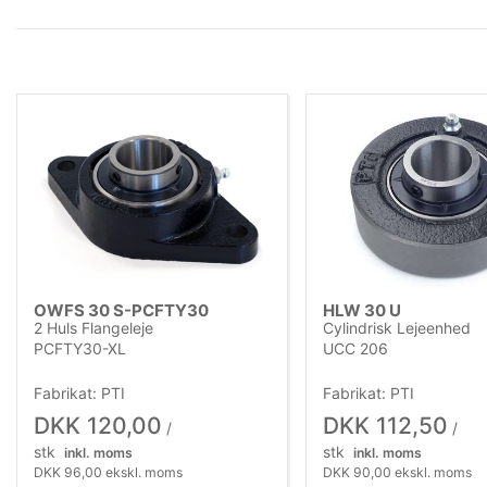
OWFS 30 S-PCFTY30
HLW 30 U
2 Huls Flangeleje
Cylindrisk Lejeenhed
PCFTY30-XL
UCC 206
Fabrikat: PTI
Fabrikat: PTI
DKK 120,00
DKK 112,50
/
/
stk
stk
inkl. moms
inkl. moms
DKK 96,00 ekskl. moms
DKK 90,00 ekskl. moms