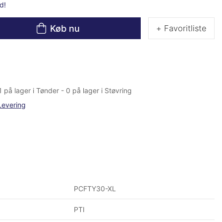
d!
Køb nu
+ Favoritliste
1 på lager i Tønder - 0 på lager i Støvring
Levering
PCFTY30-XL
PTI