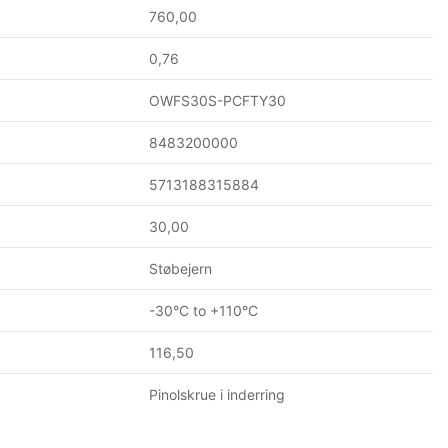
760,00
0,76
OWFS30S-PCFTY30
8483200000
5713188315884
30,00
Støbejern
-30°C to +110°C
116,50
Pinolskrue i inderring