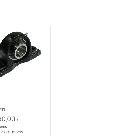
F
PTI
60,00
/
moms
 ekskl. moms