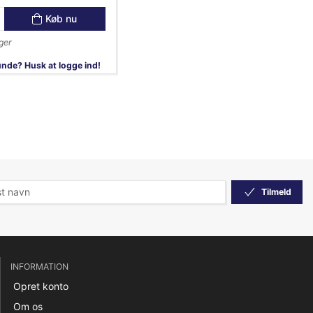
Køb nu
ger
nde? Husk at logge ind!
Tilmeld
INFORMATION
Opret konto
Om os