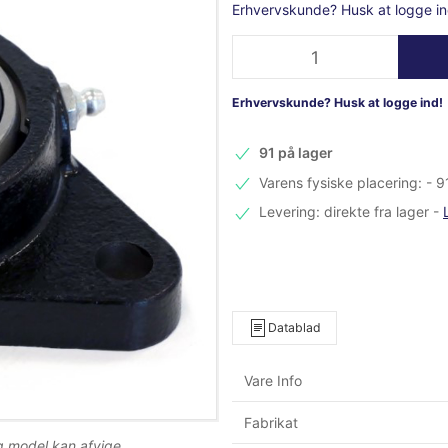
Erhvervskunde? Husk at logge in
Erhvervskunde? Husk at logge ind!
91 på lager
Varens fysiske placering: - 9
Levering: direkte fra lager
-
Datablad
Vare Info
Fabrikat
og model kan afvige.