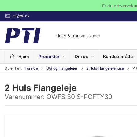
Er du erhvervsku
pti@pti.dk
- lejer & transmissioner
Hjem
Produkter
Om os
Kundeområde
2 
Du er her:
Forside
Stå og Flangelejer
2 Huls Flangelejehuse
2 Huls Flangeleje
Varenummer:
OWFS 30 S-PCFTY30