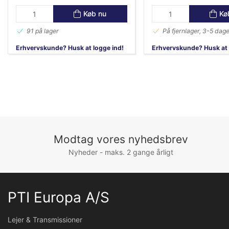
Køb nu
Kø
91 på lager
På fjernlager, 3-5 dage
Erhvervskunde? Husk at logge ind!
Erhvervskunde? Husk at 
Modtag vores nyhedsbrev
Nyheder - maks. 2 gange årligt
PTI Europa A/S
Lejer & Transmissioner