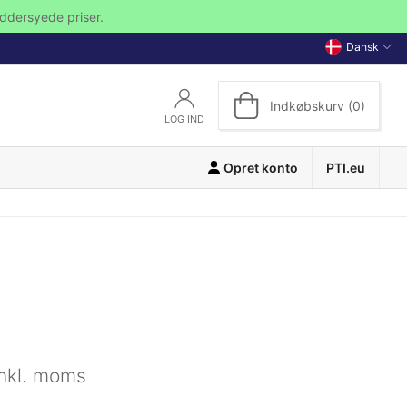
ddersyede priser.
Dansk
Indkøbskurv (0)
LOG IND
Opret konto
PTI.eu
inkl. moms