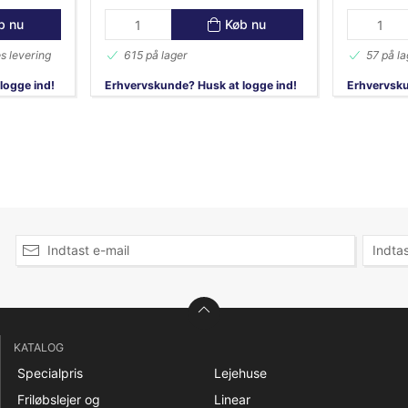
b nu
Køb nu
s levering
615 på lager
57 på la
logge ind!
Erhvervskunde? Husk at logge ind!
Erhvervsku
KATALOG
Specialpris
Lejehuse
Friløbslejer og
Linear