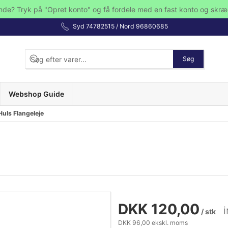
nde? Tryk på "Opret konto" og få fordele med en fast konto og skræ
Syd 74782515 / Nord 96860685
Søg
Webshop Guide
Huls Flangeleje
DKK 120,00
/ stk
DKK 96,00 ekskl. moms