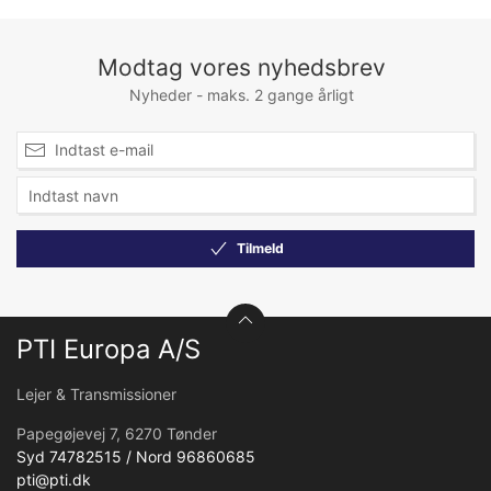
Modtag vores nyhedsbrev
Nyheder - maks. 2 gange årligt
Tilmeld
PTI Europa A/S
Lejer & Transmissioner
Papegøjevej 7, 6270 Tønder
Syd 74782515 / Nord 96860685
pti@pti.dk