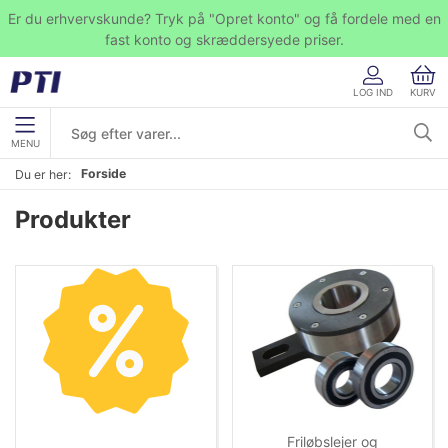
Er du erhvervskunde? Tryk på "Opret konto" og få fordele med en
fast konto og skræddersyede priser.
LOG IND
KURV
MENU
Forside
Du er her:
Produkter
Friløbslejer og