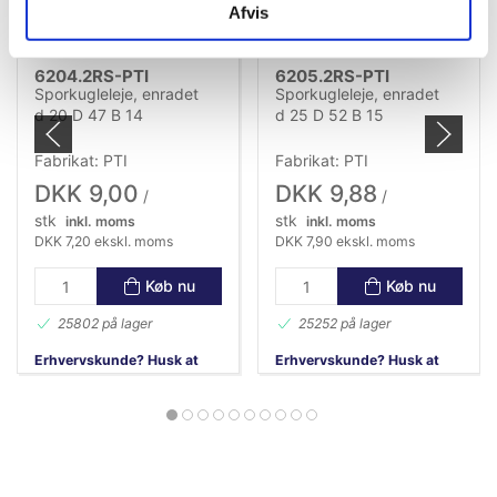
Afvis
6204.2RS-PTI
6205.2RS-PTI
Sporkugleleje, enradet
Sporkugleleje, enradet
d 20 D 47 B 14
d 25 D 52 B 15
Fabrikat: PTI
Fabrikat: PTI
DKK 9,00
DKK 9,88
/
/
stk
stk
inkl. moms
inkl. moms
DKK 7,20 ekskl. moms
DKK 7,90 ekskl. moms
Køb nu
Køb nu
25802 på lager
25252 på lager
Erhvervskunde? Husk at
Erhvervskunde? Husk at
logge ind!
logge ind!