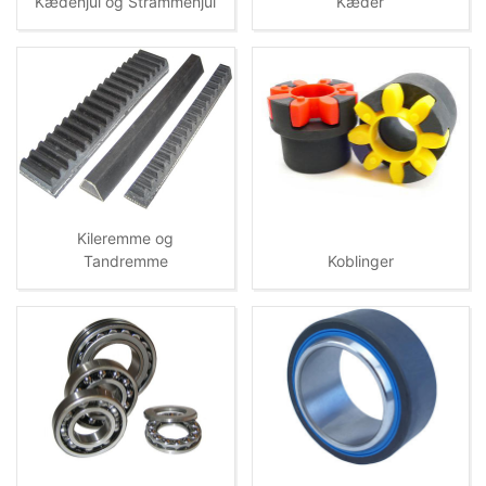
Kædehjul og Strammehjul
Kæder
Kileremme og
Tandremme
Koblinger