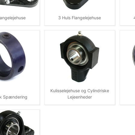
langelejehuse
3 Huls Flangelejehuse
Kulisselejehuse og Cylindriske
sk Spændering
Lejeenheder