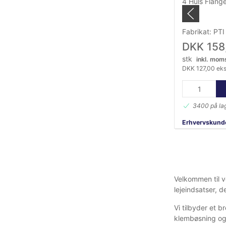
4 Huls Flange
Fabrikat: PTI
DKK 158
stk
inkl. mom
DKK 127,00 ek
3400 på la
Erhvervskunde
ind!
Velkommen til vo
lejeindsatser, d
Vi tilbyder et b
klembøsning og 