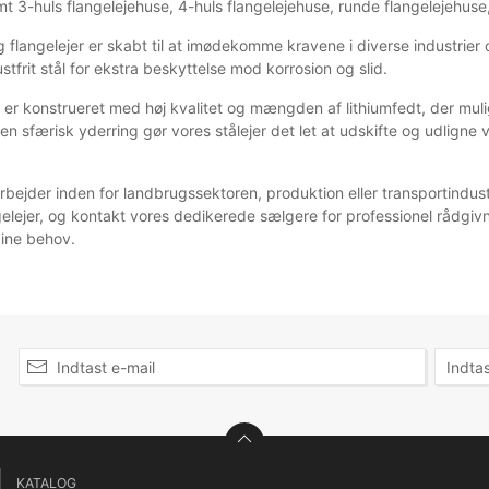
t 3-huls flangelejehuse, 4-huls flangelejehuse, runde flangelejehuse,
og flangelejer er skabt til at imødekomme kravene i diverse industrie
rustfrit stål for ekstra beskyttelse mod korrosion og slid.
r er konstrueret med høj kvalitet og mængden af lithiumfedt, der mul
 en sfærisk yderring gør vores stålejer det let at udskifte og udligne 
ejder inden for landbrugssektoren, produktion eller transportindustri
gelejer, og kontakt vores dedikerede sælgere for professionel rådgivni
dine behov.
KATALOG