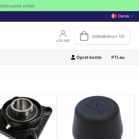
ddersyede priser.
Dansk
Indkøbskurv (0)
LOG IND
Opret konto
PTI.eu