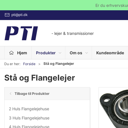
Er du erhvervsku
pti@pti.dk
- lejer & transmissioner
Hjem
Produkter
Om os
Kundeområde
Stå og Flangelejer
Du er her:
Forside
Stå og Flangelejer
Tilbage til Produkter
2 Huls Flangelejehuse
3 Huls Flangelejehuse
4 Huls Flangelejehuse