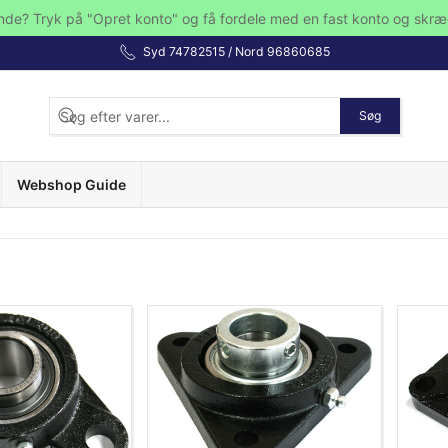
nde? Tryk på "Opret konto" og få fordele med en fast konto og skræ
Syd 74782515 / Nord 96860685
Søg
Webshop Guide