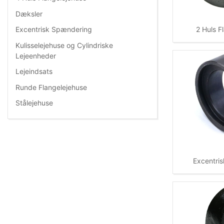
Dæksler
2 Huls F
Excentrisk Spændering
Kulisselejehuse og Cylindriske
Lejeenheder
Lejeindsats
Runde Flangelejehuse
Stålejehuse
Excentri