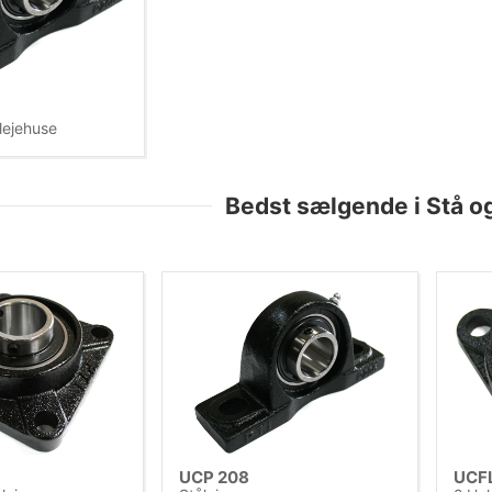
lejehuse
Bedst sælgende i Stå og
UCP 208
UCF