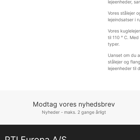
lejeenheder, sam
Vores stålejer 
lejeindsatser i 
Vores kugleleje
til 110 ° C. Med
typer.
Uanset om du arb
stålejer og flan
lejeenheder til 
Modtag vores nyhedsbrev
Nyheder - maks. 2 gange årligt
PTI Europa A/S