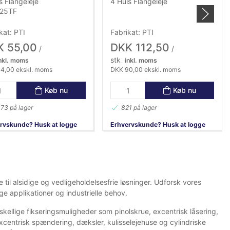
s Flangeleje
4 Huls Flangeleje
25TF
kat: PTI
Fabrikat: PTI
K 55,00
DKK 112,50
/
/
stk
nkl. moms
inkl. moms
4,00 ekskl. moms
DKK 90,00 ekskl. moms
Køb nu
Køb nu
73 på lager
821 på lager
rvskunde? Husk at logge
Erhvervskunde? Husk at logge
ind!
 til alsidige og vedligeholdelsesfrie løsninger. Udforsk vores
ge applikationer og industrielle behov.
rskellige fikseringsmuligheder som pinolskrue, excentrisk låsering,
xcentrisk spændering, dæksler, kulisselejehuse og cylindriske