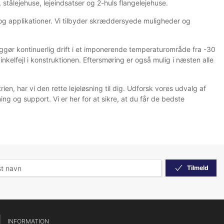
 stålejehuse, lejeindsatser og 2-huls flangelejehuse.
r og applikationer. Vi tilbyder skræddersyede muligheder og
iggør kontinuerlig drift i et imponerende temperaturområde fra -30
vinkelfejl i konstruktionen. Eftersmøring er også mulig i næsten alle
en, har vi den rette lejeløsning til dig. Udforsk vores udvalg af
ng og support. Vi er her for at sikre, at du får de bedste
Tilmeld
INFORMATION