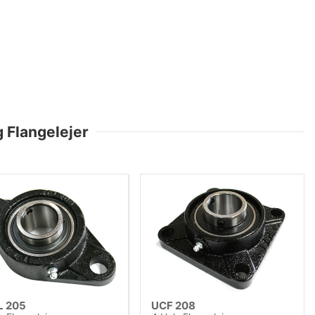
 Flangelejer
L 205
UCF 208