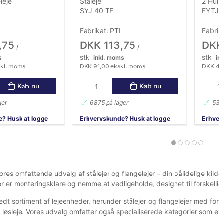
leje
Ståleje
2 Hul
SYJ 40 TF
FYTJ
Fabrikat: PTI
Fabri
,75
DKK 113,75
DK
/
/
stk
stk
s
inkl. moms
i
skl. moms
DKK 91,00 ekskl. moms
DKK 4
Køb nu
Køb nu
ger
6875 på lager
53
? Husk at logge
Erhvervskunde? Husk at logge
Erhve
ind!
ind!
res omfattende udvalg af stålejer og flangelejer – din pålidelige kilde
er er monteringsklare og nemme at vedligeholde, designet til forskelli
redt sortiment af lejeenheder, herunder stålejer og flangelejer med fo
løsleje. Vores udvalg omfatter også specialiserede kategorier som e