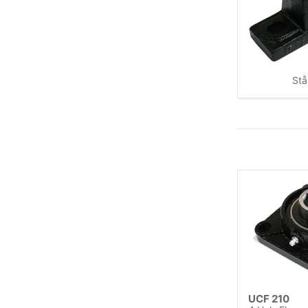
Stå
UCF 210