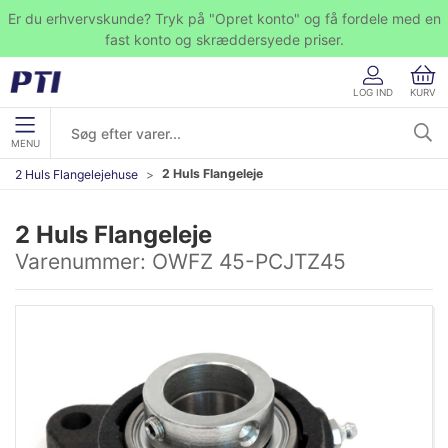
Er du erhvervskunde? Tryk på "Opret konto" og få fordele med en
fast konto og skræddersyede priser.
LOG IND
KURV
MENU
2 Huls Flangeleje
2 Huls Flangelejehuse
2 Huls Flangeleje
Varenummer:
OWFZ 45-PCJTZ45