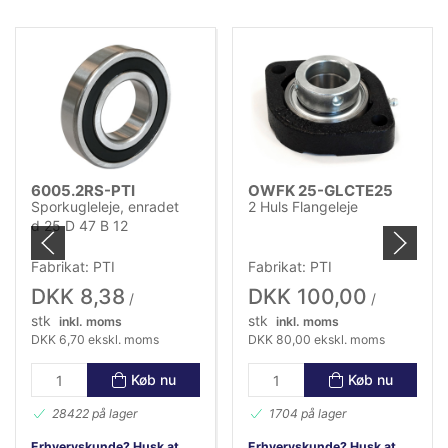
6005.2RS-PTI
OWFK 25-GLCTE25
Sporkugleleje, enradet
2 Huls Flangeleje
d 25 D 47 B 12
Fabrikat: PTI
Fabrikat: PTI
DKK 8,38
DKK 100,00
/
/
stk
stk
inkl. moms
inkl. moms
DKK 6,70 ekskl. moms
DKK 80,00 ekskl. moms
Køb nu
Køb nu
28422 på lager
1704 på lager
Erhvervskunde? Husk at
Erhvervskunde? Husk at