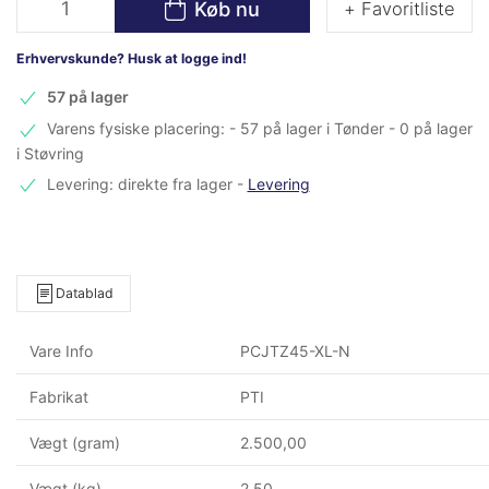
Køb nu
+ Favoritliste
Erhvervskunde? Husk at logge ind!
57 på lager
Varens fysiske placering: - 57 på lager i Tønder - 0 på lager
i Støvring
Levering: direkte fra lager
-
Levering
Datablad
Vare Info
PCJTZ45-XL-N
Fabrikat
PTI
Vægt (gram)
2.500,00
Vægt (kg)
2,50