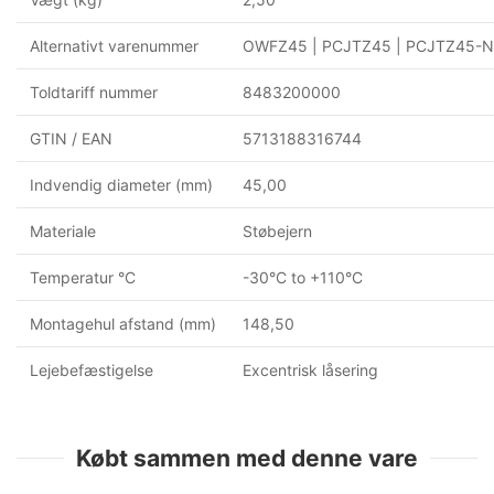
Alternativt varenummer
OWFZ45 | PCJTZ45 | PCJTZ45-N 
Toldtariff nummer
8483200000
GTIN / EAN
5713188316744
Indvendig diameter (mm)
45,00
Materiale
Støbejern
Temperatur °C
-30°C to +110°C
Montagehul afstand (mm)
148,50
Lejebefæstigelse
Excentrisk låsering
Købt sammen med denne vare