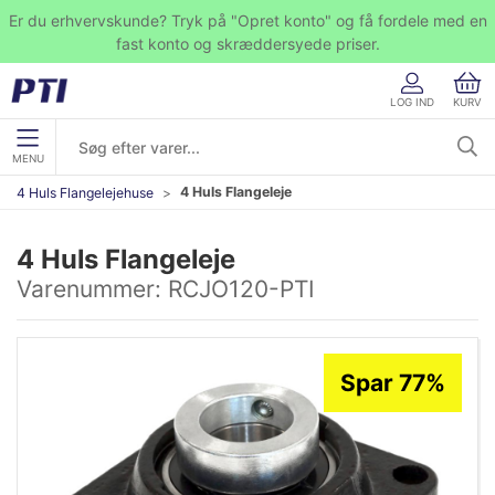
Er du erhvervskunde? Tryk på "Opret konto" og få fordele med en
fast konto og skræddersyede priser.
LOG IND
KURV
MENU
4 Huls Flangeleje
4 Huls Flangelejehuse
4 Huls Flangeleje
Varenummer:
RCJO120-PTI
Spar 77%