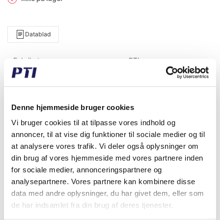
Datablad
Fabrikat
PTI
Vægt (gram)
44.440,00
Vægt (kg)
44,44
Denne hjemmeside bruger cookies
Toldtariff nummer
8483200000
Vi bruger cookies til at tilpasse vores indhold og
annoncer, til at vise dig funktioner til sociale medier og til
GTIN / EAN
5713188442207
at analysere vores trafik. Vi deler også oplysninger om
din brug af vores hjemmeside med vores partnere inden
Indvendig diameter (mm)
120,00
for sociale medier, annonceringspartnere og
analysepartnere. Vores partnere kan kombinere disse
Materiale
Støbejern
data med andre oplysninger, du har givet dem, eller som
Temperatur °C
-30°C to +110°C
de har indsamlet fra din brug af deres tjenester.