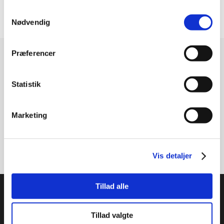
Lejebefæstigelse
Excentrisk låsering
Samtykkevalg
Nødvendig
Præferencer
Modtag vores nyhedsbrev
Nyheder - maks. 2 gange årligt
Statistik
Marketing
Tilmeld
Vis detaljer
PTI Europa A/S
Tillad alle
Lejer & Transmissioner
Tillad valgte