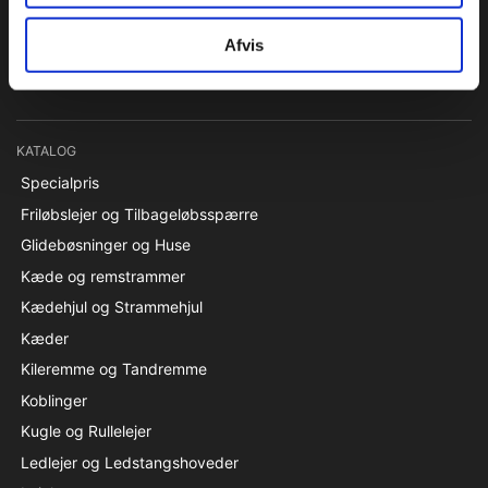
Papegøjevej 7, 6270 Tønder
Syd 74782515 / Nord 96860685
Afvis
pti@pti.dk
CVR 27216129
KATALOG
Specialpris
Friløbslejer og Tilbageløbsspærre
Glidebøsninger og Huse
Kæde og remstrammer
Kædehjul og Strammehjul
Kæder
Kileremme og Tandremme
Koblinger
Kugle og Rullelejer
Ledlejer og Ledstangshoveder