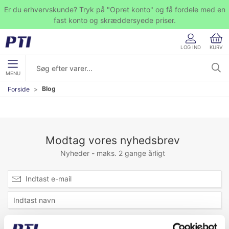
Er du erhvervskunde? Tryk på "Opret konto" og få fordele med en
fast konto og skræddersyede priser.
LOG IND
KURV
MENU
Blog
Forside
Modtag vores nyhedsbrev
Nyheder - maks. 2 gange årligt
Tilmeld