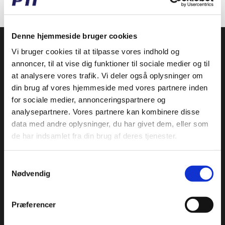
Denne hjemmeside bruger cookies
PTI Europa A/S
Vi bruger cookies til at tilpasse vores indhold og
Lejer & Transmissioner
annoncer, til at vise dig funktioner til sociale medier og til
at analysere vores trafik. Vi deler også oplysninger om
Papegøjevej 7, 6270 Tønder
din brug af vores hjemmeside med vores partnere inden
Syd 74782515 / Nord 96860685
for sociale medier, annonceringspartnere og
pti@pti.dk
analysepartnere. Vores partnere kan kombinere disse
CVR 27216129
data med andre oplysninger, du har givet dem, eller som
de har indsamlet fra din brug af deres tjenester.
KATALOG
Specialpris
Samtykkevalg
Nødvendig
Friløbslejer og Tilbageløbsspærre
Glidebøsninger og Huse
Kæde og remstrammer
Præferencer
Kædehjul og Strammehjul