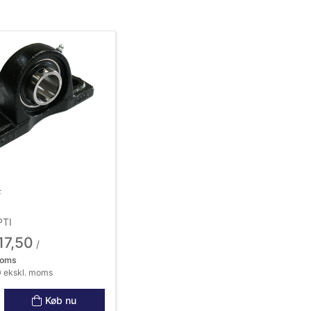
F
PTI
17,50
/
moms
 ekskl. moms
Køb nu