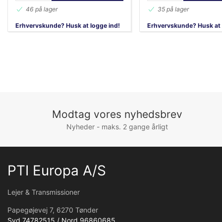
46 på lager
35 på lager
Erhvervskunde? Husk at logge ind!
Erhvervskunde? Husk at 
Modtag vores nyhedsbrev
Nyheder - maks. 2 gange årligt
PTI Europa A/S
Lejer & Transmissioner
Papegøjevej 7, 6270 Tønder
Syd 74782515 / Nord 96860685