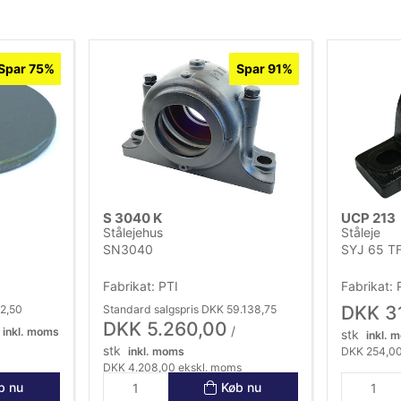
Spar 75%
Spar 91%
S 3040 K
UCP 213
Stålejehus
Ståleje
SN3040
SYJ 65 T
Fabrikat: PTI
Fabrikat: 
DKK 3
12,50
Standard salgspris DKK 59.138,75
DKK 5.260,00
/
inkl. moms
stk
inkl. 
stk
inkl. moms
DKK 254,00
DKK 4.208,00 ekskl. moms
b nu
Køb nu