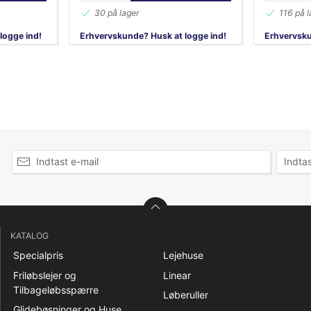
30 på lager
116 på l
logge ind!
Erhvervskunde? Husk at logge ind!
Erhvervsku
KATALOG
Specialpris
Lejehuse
Friløbslejer og
Linear
Tilbageløbsspærre
Løberuller
Glidebøsninger og Huse