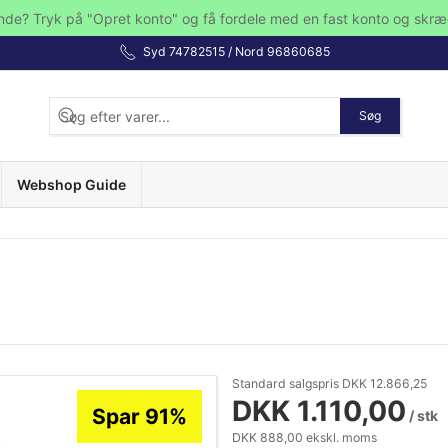
nde? Tryk på "Opret konto" og få fordele med en fast konto og skræ
Syd 74782515 / Nord 96860685
Søg
Webshop Guide
Standard salgspris DKK 12.866,25
DKK 1.110,00
Spar 91%
/ stk
DKK 888,00 ekskl. moms