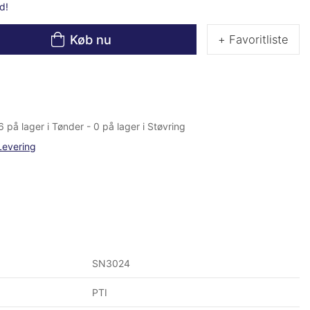
d!
Køb nu
+ Favoritliste
6 på lager i Tønder - 0 på lager i Støvring
Levering
SN3024
PTI