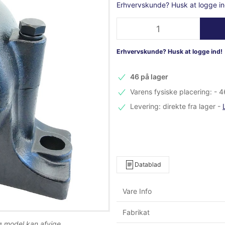
Erhvervskunde? Husk at logge in
Erhvervskunde? Husk at logge ind!
46 på lager
Varens fysiske placering: - 4
Levering: direkte fra lager
-
Datablad
Vare Info
Fabrikat
og model kan afvige.