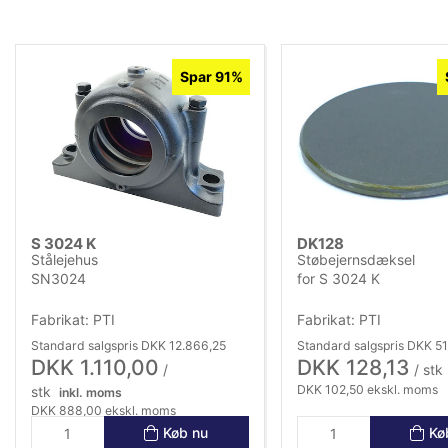
Spar 91%
S 3024 K
DK128
Stålejehus
Støbejernsdæksel
SN3024
for S 3024 K
Fabrikat: PTI
Fabrikat: PTI
Standard salgspris DKK 12.866,25
Standard salgspris DKK 5
DKK 1.110,00
DKK 128,13
/
/ stk
DKK 102,50 ekskl. moms
stk
inkl. moms
DKK 888,00 ekskl. moms
Køb nu
Kø