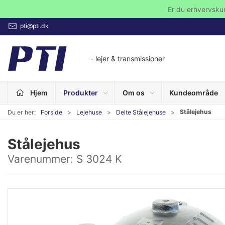
Er du erhvervsku
pti@pti.dk
- lejer & transmissioner
Hjem
Produkter
Om os
Kundeområde
Stålejehus
Du er her:
Forside
Lejehuse
Delte Stålejehuse
Stålejehus
Varenummer:
S 3024 K