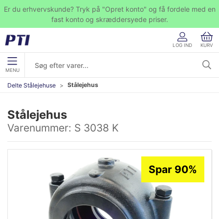
Er du erhvervskunde? Tryk på "Opret konto" og få fordele med en
fast konto og skræddersyede priser.
LOG IND
KURV
MENU
Stålejehus
Delte Stålejehuse
Stålejehus
Varenummer:
S 3038 K
Spar 90%