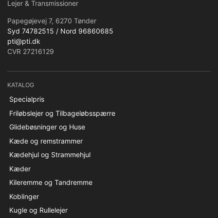
Lejer & Transmissioner
Papegøjevej 7, 6270 Tønder
Syd 74782515 / Nord 96860685
pti@pti.dk
CVR 27216129
KATALOG
Specialpris
Friløbslejer og Tilbageløbsspærre
Glidebøsninger og Huse
Kæde og remstrammer
Kædehjul og Strammehjul
Kæder
Kileremme og Tandremme
Koblinger
Kugle og Rullelejer