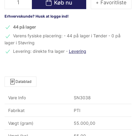
Køb nu
+ Favoritliste
Erhvervskunde? Husk at logge ind!
44 på lager
Varens fysiske placering: - 44 på lager i Tønder - 0 på
lager i Støvring
Levering: direkte fra lager
-
Levering
Datablad
Vare Info
SN3038
Fabrikat
PTI
Vægt (gram)
55.000,00
Vægt (kg)
55,00