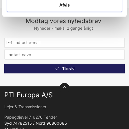
Afvis
Modtag vores nyhedsbrev
Nyheder - maks. 2 gange årligt
Tilmeld
PTI Europa A/S
Lejer & Transmissioner
Papegøjevej 7, 6270 Tønder
Syd 74782515 / Nord 96860685