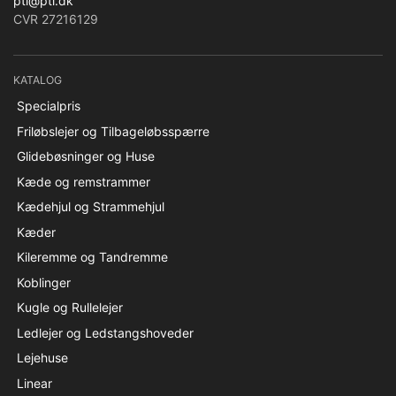
pti@pti.dk
CVR 27216129
KATALOG
Specialpris
Friløbslejer og Tilbageløbsspærre
Glidebøsninger og Huse
Kæde og remstrammer
Kædehjul og Strammehjul
Kæder
Kileremme og Tandremme
Koblinger
Kugle og Rullelejer
Ledlejer og Ledstangshoveder
Lejehuse
Linear