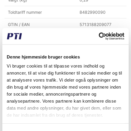
Toldtariff nummer
8482990090
GTIN / EAN
5713188209077
Indvendig diameter (mm)
75,00
Udvendig diameter (mm)
85,00
Denne hjemmeside bruger cookies
Bredde (mm)
30,00
Vi bruger cookies til at tilpasse vores indhold og
annoncer, til at vise dig funktioner til sociale medier og til
at analysere vores trafik. Vi deler også oplysninger om
Købt sammen med denne vare
din brug af vores hjemmeside med vores partnere inden
for sociale medier, annonceringspartnere og
analysepartnere. Vores partnere kan kombinere disse
data med andre oplysninger, du har givet dem, eller som
de har indsamlet fra din brug af deres tjenester.
Samtykkevalg