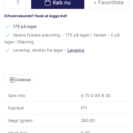
Køb nu
+ Favoritliste
Erhvervskunde? Husk at logge ind!
175 på lager
Varens fysiske placering: - 175 på lager i Tønder - 0 på
lager i Støvring
Levering: direkte fra lager
-
Levering
Datablad
Vare Info
d 75 D 85 B 30
Fabrikat
PTI
Vægt (gram)
290,00
Vægt (kg)
0,29