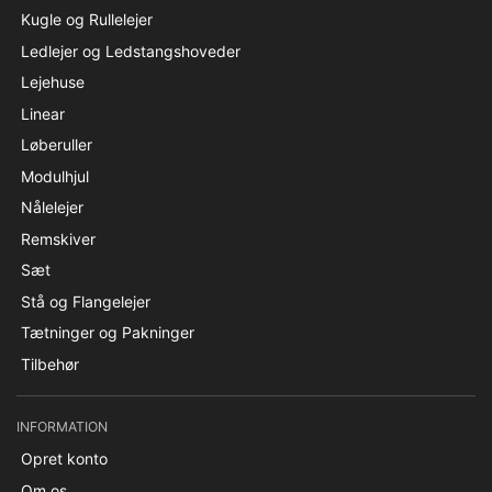
Kugle og Rullelejer
Ledlejer og Ledstangshoveder
Lejehuse
Linear
Løberuller
Modulhjul
Nålelejer
Remskiver
Sæt
Stå og Flangelejer
Tætninger og Pakninger
Tilbehør
INFORMATION
Opret konto
Om os