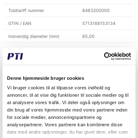
Toldtariff nummer
8483200000
GTIN / EAN
5713188153134
Indvendig diameter (mm)
65,00
Materiale
Støbejern
Temperatur °C
-30°C to +110°C
Højde til center af aksel (mm)
137,00
Denne hjemmeside bruger cookies
Vi bruger cookies til at tilpasse vores indhold og
Lejebefæstigelse
Pinolskrue i inderring
annoncer, til at vise dig funktioner til sociale medier og til
Dæksel
Lukket dæksel
at analysere vores trafik. Vi deler også oplysninger om
din brug af vores hjemmeside med vores partnere inden
for sociale medier, annonceringspartnere og
Købt sammen med denne vare
analysepartnere. Vores partnere kan kombinere disse
data med andre oplysninger, du har givet dem, eller som