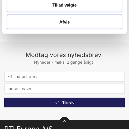
Erhvervskunde? Husk at
Tillad valgte
logge ind!
Afvis
Modtag vores nyhedsbrev
Nyheder - maks. 2 gange årligt
Tilmeld
PTI Europa A/S