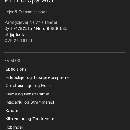
Lejer & Transmissioner
Papegøjevej 7, 6270 Tønder
Syd 74782515 / Nord 96860685
pti@pti.dk
CVR 27216129
KATALOG
Specialpris
Friløbslejer og Tilbageløbsspærre
Glidebøsninger og Huse
Kæde og remstrammer
Kædehjul og Strammehjul
Kæder
Kileremme og Tandremme
Koblinger