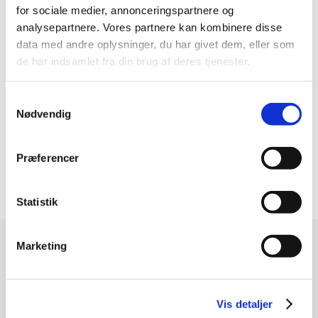
for sociale medier, annonceringspartnere og
GTIN / EAN
4012802822557
analysepartnere. Vores partnere kan kombinere disse
data med andre oplysninger, du har givet dem, eller som
Indvendig diameter (mm)
30
de har indsamlet fra din brug af deres tjenester.
Materiale
Støbejern
Samtykkevalg
Temperatur °C
-30°C to +110°C
Nødvendig
Lejebefæstigelse
Excentrisk låsering
Præferencer
Gevind
M12
Statistik
Marketing
Modtag vores nyhedsbrev
Nyheder - maks. 2 gange årligt
Vis detaljer