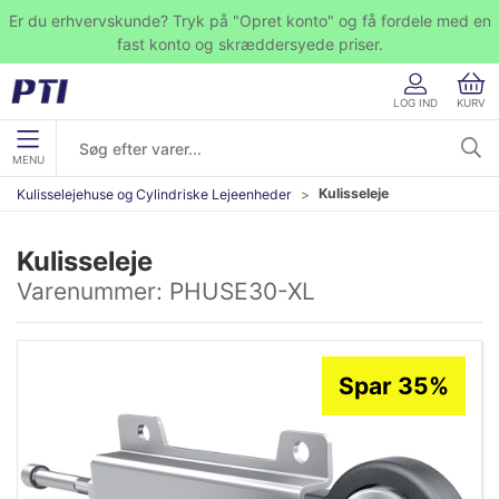
Er du erhvervskunde? Tryk på "Opret konto" og få fordele med en
fast konto og skræddersyede priser.
LOG IND
KURV
MENU
Kulisseleje
Kulisselejehuse og Cylindriske Lejeenheder
Kulisseleje
Varenummer:
PHUSE30-XL
Spar 35%