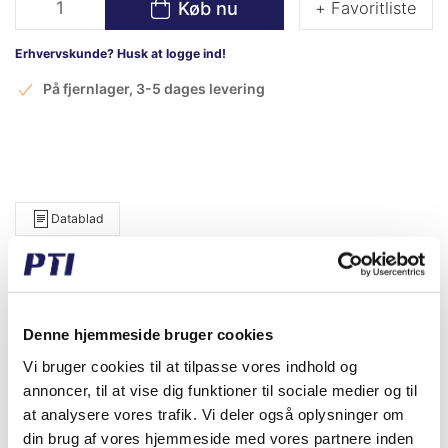
Køb nu
+ Favoritliste
Erhvervskunde? Husk at logge ind!
På fjernlager, 3-5 dages levering
Datablad
Vare Info
w. frame
Fabrikat
INA
Denne hjemmeside bruger cookies
Vægt (gram)
2.800,00
Vi bruger cookies til at tilpasse vores indhold og
annoncer, til at vise dig funktioner til sociale medier og til
Vægt (kg)
2,80
at analysere vores trafik. Vi deler også oplysninger om
din brug af vores hjemmeside med vores partnere inden
Toldtariff nummer
8483200000