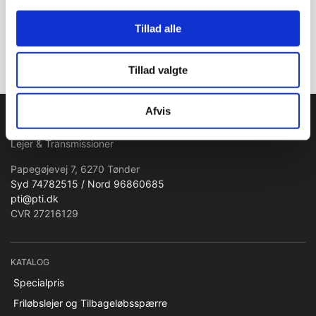
Tillad alle
Tilmeld
Tillad valgte
PTI Europa A/S
Afvis
Lejer & Transmissioner
Papegøjevej 7, 6270 Tønder
Syd 74782515 / Nord 96860685
pti@pti.dk
CVR 27216129
KATALOG
Specialpris
Friløbslejer og Tilbageløbsspærre