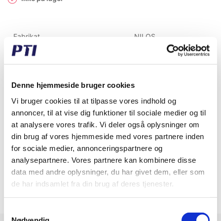
Fabrikat
NILOS
Vægt (gram)
75,00
Vægt (kg)
0,08
Denne hjemmeside bruger cookies
Toldtariff nummer
7318210098
Vi bruger cookies til at tilpasse vores indhold og
annoncer, til at vise dig funktioner til sociale medier og til
GTIN / EAN
5713188037991
at analysere vores trafik. Vi deler også oplysninger om
din brug af vores hjemmeside med vores partnere inden
Indvendig diameter (mm)
97,80
for sociale medier, annonceringspartnere og
analysepartnere. Vores partnere kan kombinere disse
Udvendig diameter (mm)
180
data med andre oplysninger, du har givet dem, eller som
Bredde (mm)
4
de har indsamlet fra din brug af deres tjenester.
Samtykkevalg
Nødvendig