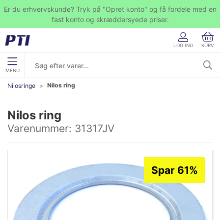
Er du erhvervskunde? Tryk på "Opret konto" og få fordele med en
fast konto og skræddersyede priser.
LOG IND
KURV
MENU
Nilos ring
Nilosringe
Nilos ring
Varenummer:
31317JV
Spar 61%