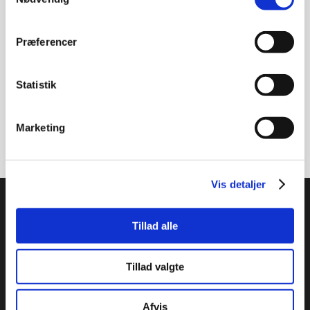
Modtag vores nyhedsbrev
Nyheder - maks. 2 gange årligt
Præferencer
Statistik
Marketing
Tilmeld
Vis detaljer
PTI Europa A/S
Tillad alle
Lejer & Transmissioner
Papegøjevej 7, 6270 Tønder
Syd 74782515 / Nord 96860685
Tillad valgte
pti@pti.dk
CVR 27216129
Afvis