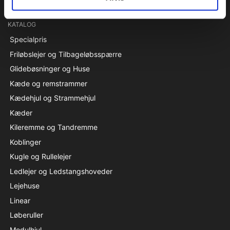
KATALOG
Specialpris
Friløbslejer og Tilbageløbsspærre
Glidebøsninger og Huse
Kæde og remstrammer
Kædehjul og Strammehjul
Kæder
Kileremme og Tandremme
Koblinger
Kugle og Rullelejer
Ledlejer og Ledstangshoveder
Lejehuse
Linear
Løberuller
Modulhjul