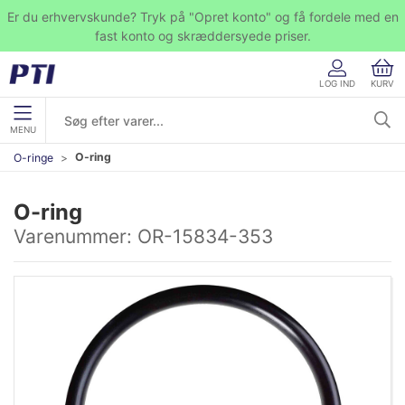
Er du erhvervskunde? Tryk på "Opret konto" og få fordele med en
fast konto og skræddersyede priser.
LOG IND
KURV
MENU
O-ring
O-ringe
O-ring
Varenummer:
OR-15834-353