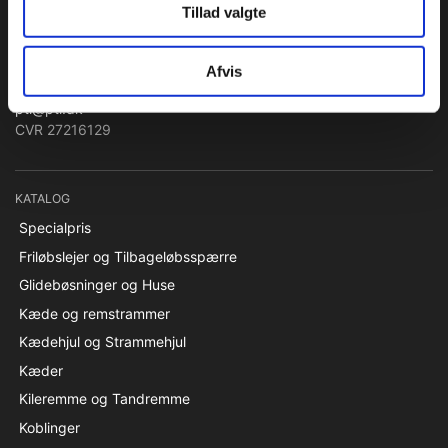
Tillad valgte
Lejer & Transmissioner
Papegøjevej 7, 6270 Tønder
Afvis
Syd 74782515 / Nord 96860685
pti@pti.dk
CVR 27216129
KATALOG
Specialpris
Friløbslejer og Tilbageløbsspærre
Glidebøsninger og Huse
Kæde og remstrammer
Kædehjul og Strammehjul
Kæder
Kileremme og Tandremme
Koblinger