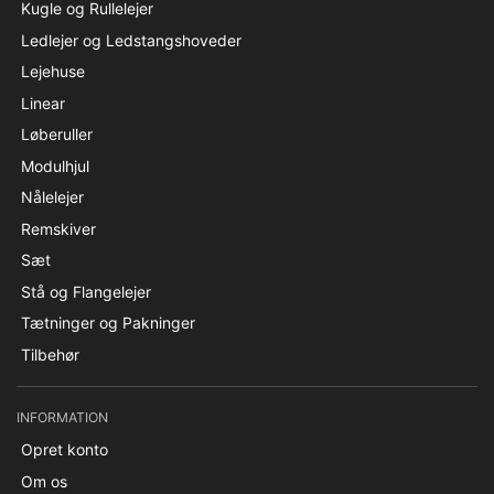
Kugle og Rullelejer
Ledlejer og Ledstangshoveder
Lejehuse
Linear
Løberuller
Modulhjul
Nålelejer
Remskiver
Sæt
Stå og Flangelejer
Tætninger og Pakninger
Tilbehør
INFORMATION
Opret konto
Om os