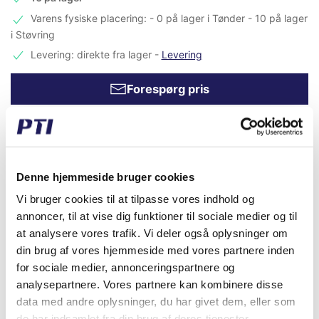
Varens fysiske placering: - 0 på lager i Tønder - 10 på lager
i Støvring
Levering: direkte fra lager
-
Levering
Forespørg pris
Vare Info
d 158,34 B 3,53
Fabrikat
PTI
Denne hjemmeside bruger cookies
Vægt (gram)
7,00
Vi bruger cookies til at tilpasse vores indhold og
annoncer, til at vise dig funktioner til sociale medier og til
Vægt (kg)
0,01
at analysere vores trafik. Vi deler også oplysninger om
Toldtariff nummer
4016930090
din brug af vores hjemmeside med vores partnere inden
for sociale medier, annonceringspartnere og
GTIN / EAN
5713188522848
analysepartnere. Vores partnere kan kombinere disse
data med andre oplysninger, du har givet dem, eller som
Indvendig diameter (mm)
158,34
de har indsamlet fra din brug af deres tjenester.