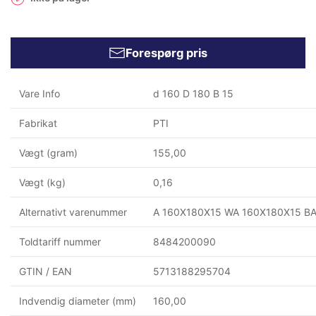
Forespørg pris
Vare Info
d 160 D 180 B 15
Fabrikat
PTI
Vægt (gram)
155,00
Vægt (kg)
0,16
Alternativt varenummer
A 160X180X15 WA 160X180X15 B
Toldtariff nummer
8484200090
GTIN / EAN
5713188295704
Indvendig diameter (mm)
160,00