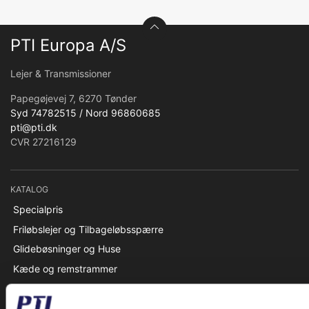
PTI Europa A/S
Lejer & Transmissioner
Papegøjevej 7, 6270 Tønder
Syd 74782515 / Nord 96860685
pti@pti.dk
CVR 27216129
KATALOG
Specialpris
Friløbslejer og Tilbageløbsspærre
Glidebøsninger og Huse
Kæde og remstrammer
Kædehjul og Strammehjul
Kæder