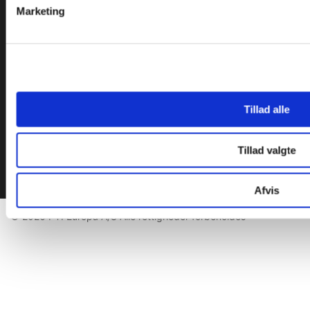
INFORMATION
Marketing
Opret konto
Om os
Kontakt
Levering
Returnering
Tillad alle
Betaling
Salgsbetingelser
Tillad valgte
Afvis
© 2026 PTI Europa A/S Alle rettigheder forbeholdes