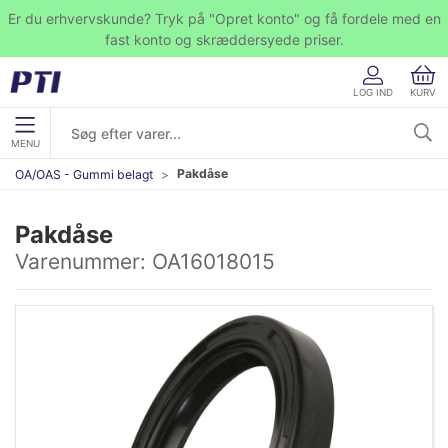
Er du erhvervskunde? Tryk på "Opret konto" og få fordele med en
fast konto og skræddersyede priser.
LOG IND
KURV
MENU
Pakdåse
OA/OAS - Gummi belagt
Pakdåse
Varenummer:
OA16018015