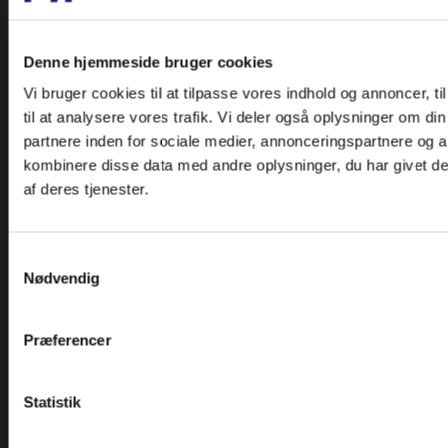
Kileremme og Tandremme
Koblinger
Denne hjemmeside bruger cookies
Kugle og Rullelejer
Vi bruger cookies til at tilpasse vores indhold og annoncer, til
Ledlejer og Ledstangshoveder
til at analysere vores trafik. Vi deler også oplysninger om 
Lejehuse
partnere inden for sociale medier, annonceringspartnere og 
kombinere disse data med andre oplysninger, du har givet de
Linear
af deres tjenester.
Løberuller
Modulhjul
Nålelejer
Samtykkevalg
Nødvendig
Remskiver
Sæt
Stå og Flangelejer
Præferencer
Tætninger og Pakninger
Tilbehør
Statistik