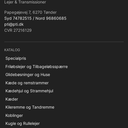
Lejer & Transmissioner
Papegøjevej 7, 6270 Tønder
Syd 74782515 / Nord 96860685
pti@pti.dk
CVR 27216129
KATALOG
Specialpris
Friløbslejer og Tilbageløbsspærre
Glidebøsninger og Huse
Kæde og remstrammer
Kædehjul og Strammehjul
Kæder
Kileremme og Tandremme
Koblinger
Kugle og Rullelejer