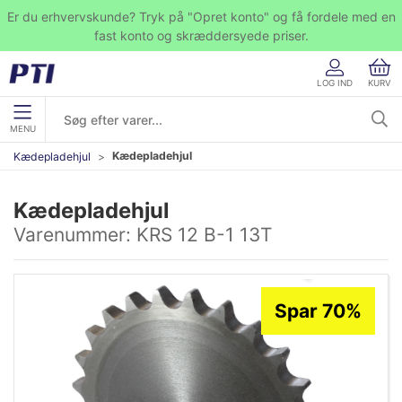
Er du erhvervskunde? Tryk på "Opret konto" og få fordele med en
fast konto og skræddersyede priser.
LOG IND
KURV
MENU
Kædepladehjul
Kædepladehjul
Kædepladehjul
Varenummer:
KRS 12 B-1 13T
Spar 70%