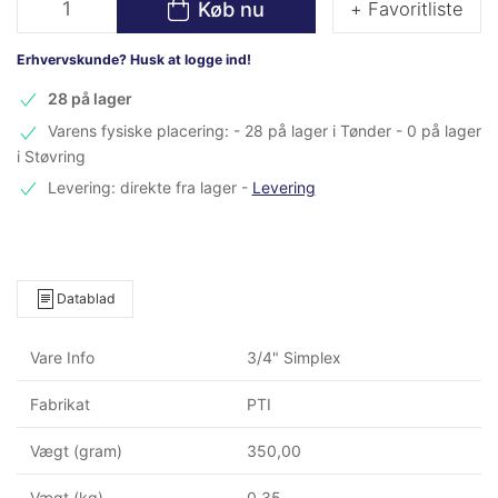
Køb nu
+ Favoritliste
Erhvervskunde? Husk at logge ind!
28 på lager
Varens fysiske placering: - 28 på lager i Tønder - 0 på lager
i Støvring
Levering: direkte fra lager
-
Levering
Datablad
Vare Info
3/4" Simplex
Fabrikat
PTI
Vægt (gram)
350,00
Vægt (kg)
0,35