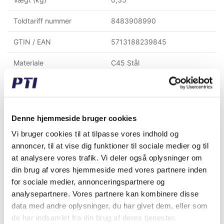
Toldtariff nummer
8483908990
GTIN / EAN
5713188239845
Materiale
C45 Stål
Kædetype
12 B-1 (3/4" x 7/16")
Pitch (mm)
19,05
Denne hjemmeside bruger cookies
Tænder
13
Vi bruger cookies til at tilpasse vores indhold og
annoncer, til at vise dig funktioner til sociale medier og til
Riller
1
at analysere vores trafik. Vi deler også oplysninger om
din brug af vores hjemmeside med vores partnere inden
for sociale medier, annonceringspartnere og
Købt sammen med denne vare
analysepartnere. Vores partnere kan kombinere disse
data med andre oplysninger, du har givet dem, eller som
de har indsamlet fra din brug af deres tjenester.