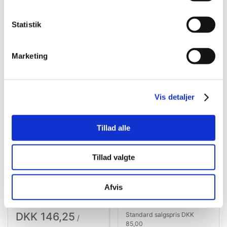
Statistik
Købt sammen med denne vare
Marketing
Spar 71%
Vis detaljer
Tillad alle
Tillad valgte
16 B-1 HEAVY
16 B-1 HEAVY E
Rullekæde, forstærket
Samleled m. feder -
1" x 17,02 mm, simplex
forstærket
Afvis
1" x 17,02 mm, simplex
Fabrikat: PTI
Fabrikat: PTI
DKK 146,25
Standard salgspris DKK
/
85,00