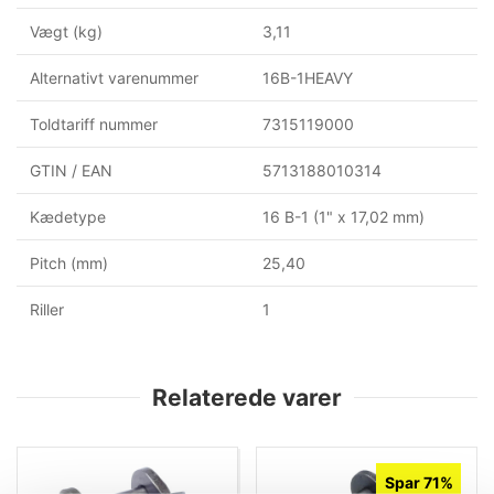
Vægt (kg)
3,11
Alternativt varenummer
16B-1HEAVY
Toldtariff nummer
7315119000
GTIN / EAN
5713188010314
Kædetype
16 B-1 (1" x 17,02 mm)
Pitch (mm)
25,40
Riller
1
Relaterede varer
Spar 71%