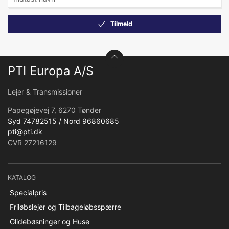
Tilmeld
PTI Europa A/S
Lejer & Transmissioner
Papegøjevej 7, 6270 Tønder
Syd 74782515 / Nord 96860685
pti@pti.dk
CVR 27216129
KATALOG
Specialpris
Friløbslejer og Tilbageløbsspærre
Glidebøsninger og Huse