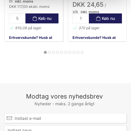
m
inkl. moms
DKK 24,65
/
DKK 117,00 ekskl. moms
stk
inkl. moms
DKK 19,72 ekskl. moms
Køb nu
Køb nu
916,08 på lager
370 på lager
Erhvervskunde? Husk at
Erhvervskunde? Husk at
logge ind!
logge ind!
Bestilmængde af 5 m
Modtag vores nyhedsbrev
Nyheder - maks. 2 gange årligt