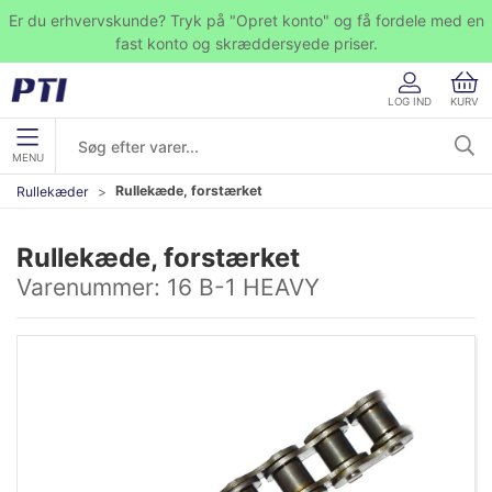
Er du erhvervskunde? Tryk på "Opret konto" og få fordele med en
fast konto og skræddersyede priser.
LOG IND
KURV
MENU
Rullekæde, forstærket
Rullekæder
Rullekæde, forstærket
Varenummer:
16 B-1 HEAVY