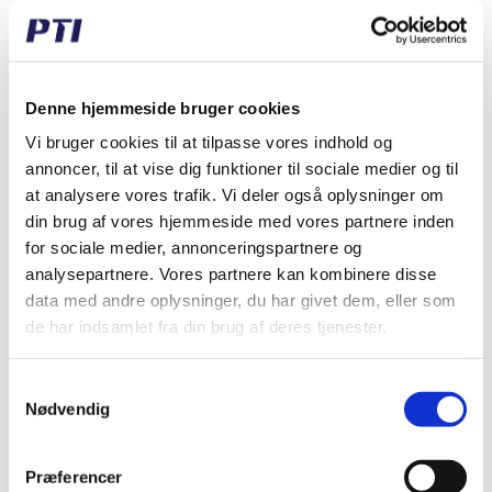
Denne hjemmeside bruger cookies
16 B-1 HEAVY C
16 B-1 HEAVY E
Vi bruger cookies til at tilpasse vores indhold og
Samleled, dobbelt
Samleled m. feder -
annoncer, til at vise dig funktioner til sociale medier og til
forkrøblet - forstærke
forstærket
1" x 17,02 mm, simplex
1" x 17,02 mm, simplex
at analysere vores trafik. Vi deler også oplysninger om
Fabrikat: PTI
Fabrikat: PTI
din brug af vores hjemmeside med vores partnere inden
DKK 0,00
Standard salgspris DKK
for sociale medier, annonceringspartnere og
/
85,00
analysepartnere. Vores partnere kan kombinere disse
stk
inkl. moms
DKK 24,65
/
DKK 0,00 ekskl. moms
data med andre oplysninger, du har givet dem, eller som
stk
inkl. moms
de har indsamlet fra din brug af deres tjenester.
DKK 19,72 ekskl. moms
Køb nu
97 på lager
Erhvervskunde? Husk at
370 på lager
Samtykkevalg
logge ind!
Nødvendig
Erhvervskunde? Husk at
logge ind!
Præferencer