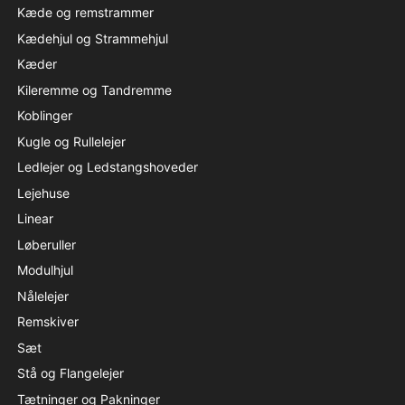
Kæde og remstrammer
Kædehjul og Strammehjul
Kæder
Kileremme og Tandremme
Koblinger
Kugle og Rullelejer
Ledlejer og Ledstangshoveder
Lejehuse
Linear
Løberuller
Modulhjul
Nålelejer
Remskiver
Sæt
Stå og Flangelejer
Tætninger og Pakninger