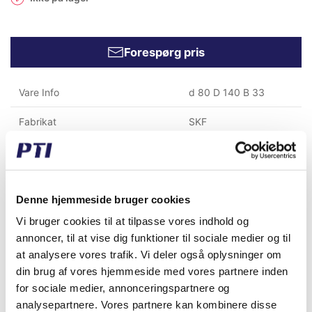
Forespørg pris
Vare Info
d 80 D 140 B 33
Fabrikat
SKF
Vægt (gram)
2.200,00
Vægt (kg)
2,20
Denne hjemmeside bruger cookies
Toldtariff nummer
8482109000
Vi bruger cookies til at tilpasse vores indhold og
annoncer, til at vise dig funktioner til sociale medier og til
GTIN / EAN
5713188468429
at analysere vores trafik. Vi deler også oplysninger om
Indvendig diameter (mm)
80,00
din brug af vores hjemmeside med vores partnere inden
for sociale medier, annonceringspartnere og
Udvendig diameter (mm)
140,00
analysepartnere. Vores partnere kan kombinere disse