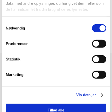
data med andre oplysninger, du har givet dem, eller som
Bredde (mm)
33,00
de har indsamlet fra din brug af deres tjenester.
Tætningstype
Åben
Samtykkevalg
Slør
C3
Nødvendig
Kugle/Rulleholder
Plastik
Præferencer
Statistik
Modtag vores nyhedsbrev
Nyheder - maks. 2 gange årligt
Marketing
Vis detaljer
Tilmeld
Tillad alle