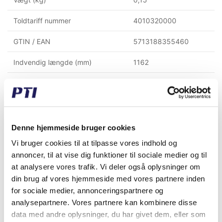
Toldtariff nummer
4010320000
GTIN / EAN
5713188355460
Indvendig længde (mm)
1162
Udvendig længde (mm)
1225
Remlængde NORM (mm)
1207
Rembredde (mm)
12,70
Denne hjemmeside bruger cookies
Vi bruger cookies til at tilpasse vores indhold og
Remhøjde (mm)
10
annoncer, til at vise dig funktioner til sociale medier og til
Remtype
Klassisk kilerem
at analysere vores trafik. Vi deler også oplysninger om
din brug af vores hjemmeside med vores partnere inden
for sociale medier, annonceringspartnere og
analysepartnere. Vores partnere kan kombinere disse
Købt sammen med denne vare
data med andre oplysninger, du har givet dem, eller som