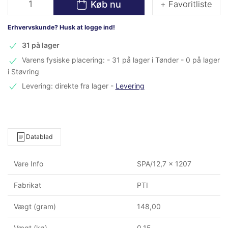
Køb nu
+ Favoritliste
Erhvervskunde? Husk at logge ind!
31 på lager
Varens fysiske placering: - 31 på lager i Tønder - 0 på lager
i Støvring
Levering: direkte fra lager
-
Levering
Datablad
Vare Info
SPA/12,7 x 1207
Fabrikat
PTI
Vægt (gram)
148,00
Vægt (kg)
0,15