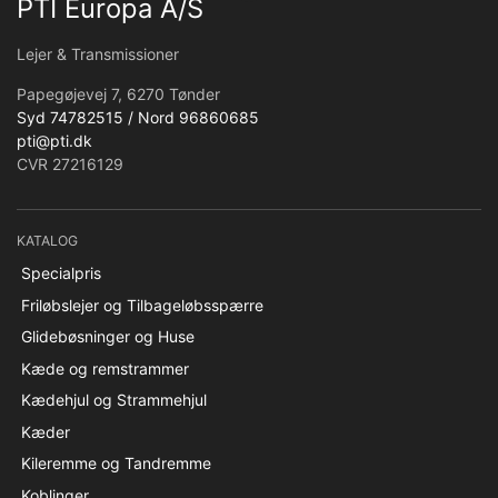
PTI Europa A/S
Lejer & Transmissioner
Papegøjevej 7, 6270 Tønder
Syd 74782515 / Nord 96860685
pti@pti.dk
CVR 27216129
KATALOG
Specialpris
Friløbslejer og Tilbageløbsspærre
Glidebøsninger og Huse
Kæde og remstrammer
Kædehjul og Strammehjul
Kæder
Kileremme og Tandremme
Koblinger