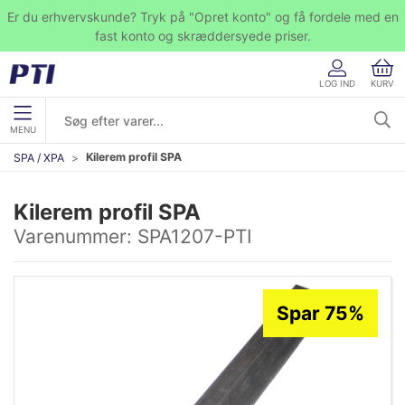
Er du erhvervskunde? Tryk på "Opret konto" og få fordele med en
fast konto og skræddersyede priser.
LOG IND
KURV
MENU
Kilerem profil SPA
SPA / XPA
Kilerem profil SPA
Varenummer:
SPA1207-PTI
Spar 75%