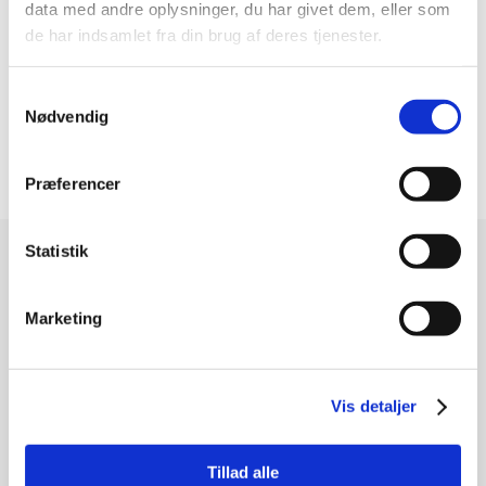
data med andre oplysninger, du har givet dem, eller som
Remlængde NORM (mm)
1907
de har indsamlet fra din brug af deres tjenester.
Rembredde (mm)
12,70
Samtykkevalg
Remhøjde (mm)
10
Nødvendig
Remtype
Klassisk kilerem
Præferencer
Statistik
Modtag vores nyhedsbrev
Nyheder - maks. 2 gange årligt
Marketing
Vis detaljer
Tilmeld
Tillad alle