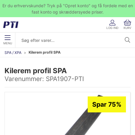
Er du erhvervskunde? Tryk på "Opret konto" og få fordele med en
fast konto og skræddersyede priser.
LOG IND
KURV
MENU
Kilerem profil SPA
SPA / XPA
Kilerem profil SPA
Varenummer:
SPA1907-PTI
Spar 75%