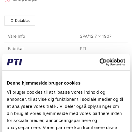
Datablad
Vare Info
SPA/12,7 x 1907
Fabrikat
PTI
Vægt (gram)
235,00
Vægt (kg)
0,24
Denne hjemmeside bruger cookies
Toldtariff nummer
4010340000
Vi bruger cookies til at tilpasse vores indhold og
GTIN / EAN
5713188356146
annoncer, til at vise dig funktioner til sociale medier og til
at analysere vores trafik. Vi deler også oplysninger om
Indvendig længde (mm)
1862
din brug af vores hjemmeside med vores partnere inden
for sociale medier, annonceringspartnere og
Udvendig længde (mm)
1925
analysepartnere. Vores partnere kan kombinere disse