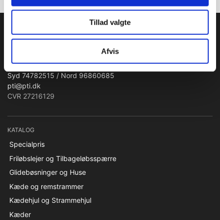
Tillad valgte
PTI Europa A/S
Lejer & Transmissioner
Afvis
Papegøjevej 7, 6270 Tønder
Syd 74782515 / Nord 96860685
pti@pti.dk
CVR 27216129
KATALOG
Specialpris
Friløbslejer og Tilbageløbsspærre
Glidebøsninger og Huse
Kæde og remstrammer
Kædehjul og Strammehjul
Kæder