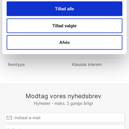
Indvendig længde (mm)
2613
Tillad alle
Udvendig længde (mm)
2663
Tillad valgte
Remlængde NORM (mm)
2650
Rembredde (mm)
9,70
Afvis
Remhøjde (mm)
8
Remtype
Klassisk kilerem
Modtag vores nyhedsbrev
Nyheder - maks. 2 gange årligt