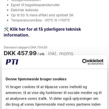
Egnet til bagsidespænderruller
Elektrisk ledende
Op til 50 % mere effekt end optibelt SK
Temperaturområde: -30°C til +100°C
🛠️
Klik her for at få yderligere teknisk
information.
Standard salgspris DKK 704,60
DKK 457,99
inkl. moms
/ stk
DKK 366,39 ekskl. moms
Erhvervskunde? Husk at logge ind!
Køb nu
+ Favoritliste
Denne hjemmeside bruger cookies
Vi bruger cookies til at tilpasse vores indhold og
Erhvervskunde? Husk at logge ind!
annoncer, til at vise dig funktioner til sociale medier og til
På fjernlager, 3-5 dages levering
at analysere vores trafik. Vi deler også oplysninger om
din brug af vores hjemmeside med vores partnere inden