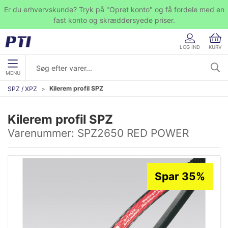
Er du erhvervskunde? Tryk på "Opret konto" og få fordele med en
fast konto og skræddersyede priser.
LOG IND
KURV
MENU
Kilerem profil SPZ
SPZ / XPZ
Kilerem profil SPZ
Varenummer:
SPZ2650 RED POWER
Spar 35%