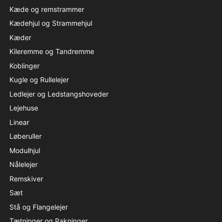
Kæde og remstrammer
Kædehjul og Strammehjul
Kæder
Kileremme og Tandremme
Koblinger
Kugle og Rullelejer
Ledlejer og Ledstangshoveder
Lejehuse
Linear
Løberuller
Modulhjul
Nålelejer
Remskiver
Sæt
Stå og Flangelejer
Tætninger og Pakninger