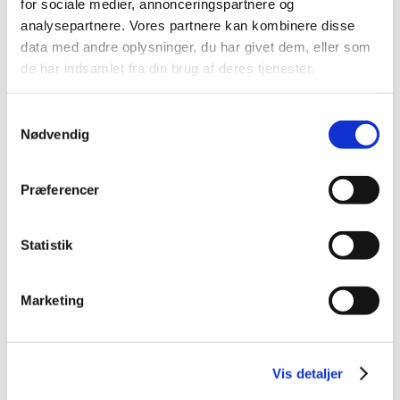
for sociale medier, annonceringspartnere og
analysepartnere. Vores partnere kan kombinere disse
data med andre oplysninger, du har givet dem, eller som
Datablad
de har indsamlet fra din brug af deres tjenester.
Vare Info
SPZ/9,7 x 2650
Samtykkevalg
Nødvendig
Fabrikat
Optibelt
Vægt (gram)
175,00
Præferencer
Vægt (kg)
0,18
Statistik
Alternativt varenummer
SPZ2650REDPOWER
Toldtariff nummer
4010390090
Marketing
GTIN / EAN
4014486081374
Vis detaljer
Temperatur °C
-30°C to +100°C