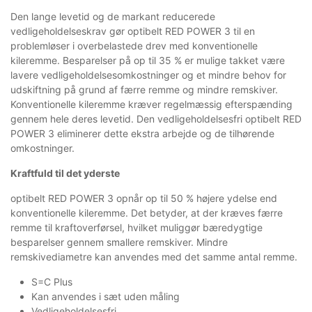
Den lange levetid og de markant reducerede
vedligeholdelseskrav gør optibelt RED POWER 3 til en
problemløser i overbelastede drev med konventionelle
kileremme. Besparelser på op til 35 % er mulige takket være
lavere vedligeholdelsesomkostninger og et mindre behov for
udskiftning på grund af færre remme og mindre remskiver.
Konventionelle kileremme kræver regelmæssig efterspænding
gennem hele deres levetid. Den vedligeholdelsesfri optibelt RED
POWER 3 eliminerer dette ekstra arbejde og de tilhørende
omkostninger.
Kraftfuld til det yderste
optibelt RED POWER 3 opnår op til 50 % højere ydelse end
konventionelle kileremme. Det betyder, at der kræves færre
remme til kraftoverførsel, hvilket muliggør bæredygtige
besparelser gennem smallere remskiver. Mindre
remskivediametre kan anvendes med det samme antal remme.
S=C Plus
Kan anvendes i sæt uden måling
Vedligeholdelsesfri