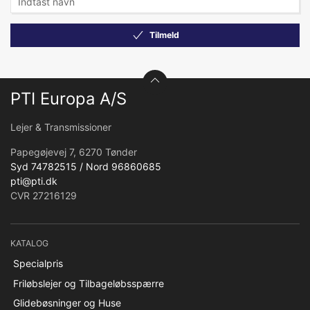
Tilmeld
PTI Europa A/S
Lejer & Transmissioner
Papegøjevej 7, 6270 Tønder
Syd 74782515 / Nord 96860685
pti@pti.dk
CVR 27216129
KATALOG
Specialpris
Friløbslejer og Tilbageløbsspærre
Glidebøsninger og Huse