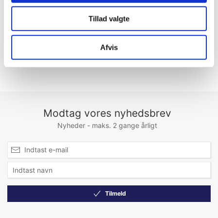
levering
Erhvervskunde? Husk at
Tillad valgte
Erhvervskunde? Husk at
logge ind!
logge ind!
Afvis
Modtag vores nyhedsbrev
Nyheder - maks. 2 gange årligt
Tilmeld