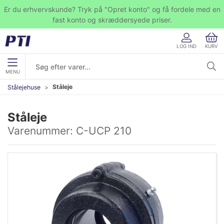
Er du erhvervskunde? Tryk på "Opret konto" og få fordele med en
fast konto og skræddersyede priser.
LOG IND
KURV
MENU
Ståleje
Stålejehuse
Ståleje
Varenummer:
C-UCP 210