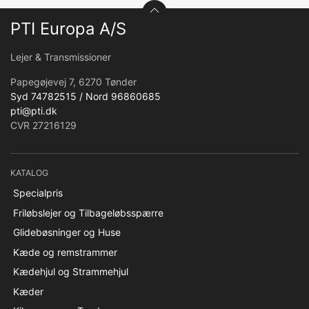
PTI Europa A/S
Lejer & Transmissioner
Papegøjevej 7, 6270 Tønder
Syd 74782515 / Nord 96860685
pti@pti.dk
CVR 27216129
KATALOG
Specialpris
Friløbslejer og Tilbageløbsspærre
Glidebøsninger og Huse
Kæde og remstrammer
Kædehjul og Strammehjul
Kæder