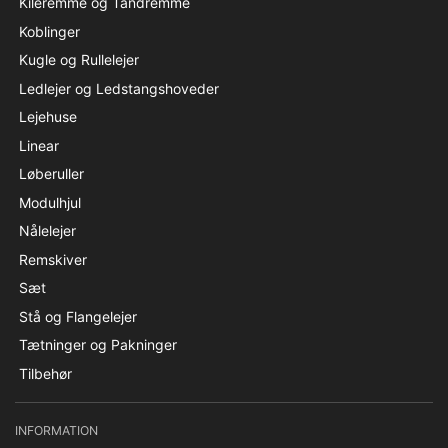
Kileremme og Tandremme
Koblinger
Kugle og Rullelejer
Ledlejer og Ledstangshoveder
Lejehuse
Linear
Løberuller
Modulhjul
Nålelejer
Remskiver
Sæt
Stå og Flangelejer
Tætninger og Pakninger
Tilbehør
INFORMATION