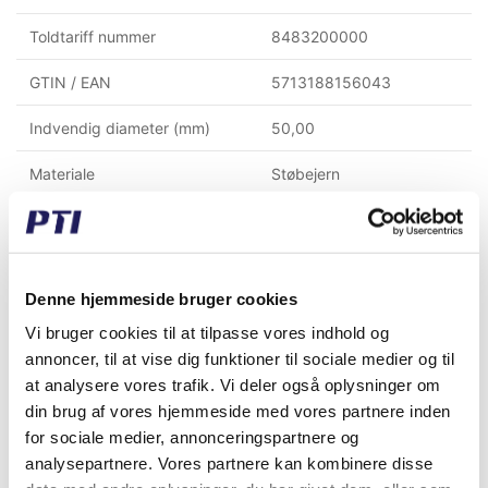
Toldtariff nummer
8483200000
GTIN / EAN
5713188156043
Indvendig diameter (mm)
50,00
Materiale
Støbejern
Temperatur °C
-30°C to +110°C
Montagehul afstand (mm)
159,00
Denne hjemmeside bruger cookies
Højde til center af aksel (mm)
57,20
Vi bruger cookies til at tilpasse vores indhold og
Lejebefæstigelse
Pinolskrue i inderring
annoncer, til at vise dig funktioner til sociale medier og til
at analysere vores trafik. Vi deler også oplysninger om
Dæksel
Åben dæksel
din brug af vores hjemmeside med vores partnere inden
for sociale medier, annonceringspartnere og
analysepartnere. Vores partnere kan kombinere disse