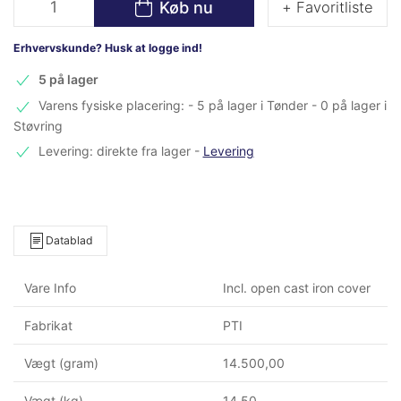
Køb nu
+ Favoritliste
Erhvervskunde? Husk at logge ind!
5 på lager
Varens fysiske placering: - 5 på lager i Tønder - 0 på lager i
Støvring
Levering: direkte fra lager
-
Levering
Datablad
Vare Info
Incl. open cast iron cover
Fabrikat
PTI
Vægt (gram)
14.500,00
Vægt (kg)
14,50