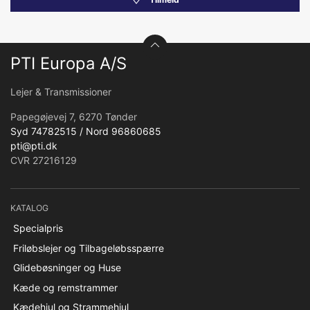
PTI Europa A/S
Lejer & Transmissioner
Papegøjevej 7, 6270 Tønder
Syd 74782515 / Nord 96860685
pti@pti.dk
CVR 27216129
KATALOG
Specialpris
Friløbslejer og Tilbageløbsspærre
Glidebøsninger og Huse
Kæde og remstrammer
Kædehjul og Strammehjul