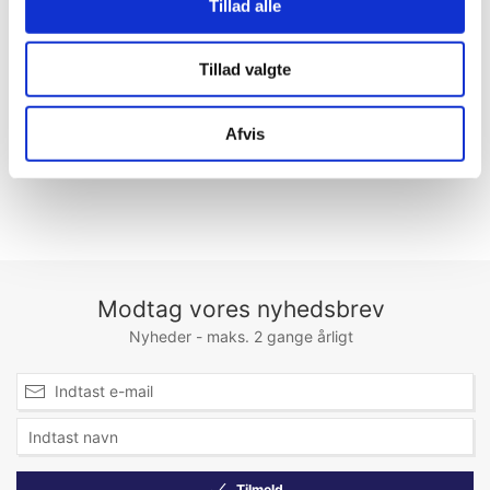
Tillad alle
Køb nu
Køb nu
5 på lager
3 på lager
Tillad valgte
Erhvervskunde? Husk at
Erhvervskunde? Husk at
logge ind!
logge ind!
Afvis
Modtag vores nyhedsbrev
Nyheder - maks. 2 gange årligt
Tilmeld