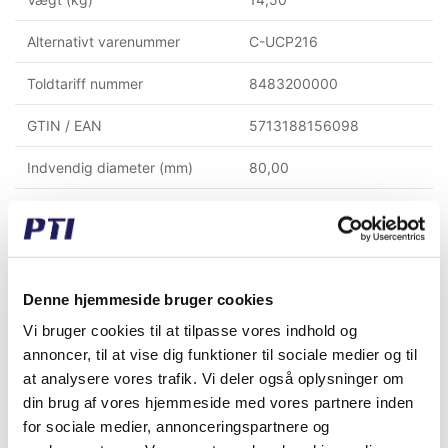
Alternativt varenummer
C-UCP216
Toldtariff nummer
8483200000
GTIN / EAN
5713188156098
Indvendig diameter (mm)
80,00
Materiale
Støbejern
Temperatur °C
-30°C to +110°C
Montagehul afstand (mm)
232,00
Denne hjemmeside bruger cookies
Vi bruger cookies til at tilpasse vores indhold og
Højde til center af aksel (mm)
88,90
annoncer, til at vise dig funktioner til sociale medier og til
Lejebefæstigelse
Pinolskrue i inderring
at analysere vores trafik. Vi deler også oplysninger om
din brug af vores hjemmeside med vores partnere inden
Dæksel
Åben dæksel
for sociale medier, annonceringspartnere og