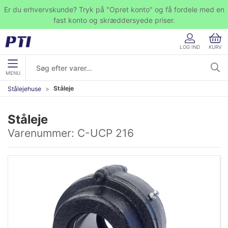
Er du erhvervskunde? Tryk på "Opret konto" og få fordele med en
fast konto og skræddersyede priser.
LOG IND
KURV
MENU
Ståleje
Stålejehuse
Ståleje
Varenummer:
C-UCP 216