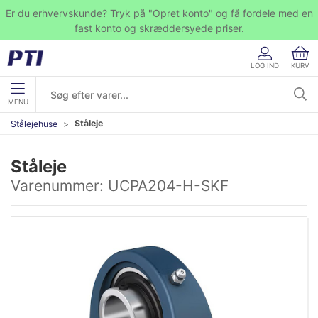
Er du erhvervskunde? Tryk på "Opret konto" og få fordele med en
fast konto og skræddersyede priser.
LOG IND
KURV
MENU
Ståleje
Stålejehuse
Ståleje
Varenummer:
UCPA204-H-SKF