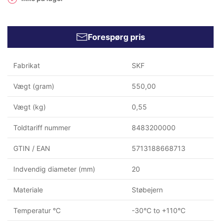
Forespørg pris
Fabrikat
SKF
Vægt (gram)
550,00
Vægt (kg)
0,55
Toldtariff nummer
8483200000
GTIN / EAN
5713188668713
Indvendig diameter (mm)
20
Materiale
Støbejern
Temperatur °C
-30°C to +110°C