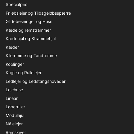
Specialpris
Friløbslejer og Tilbageløbsspærre
Glidebøsninger og Huse
Kæde og remstrammer
Kædehjul og Strammehjul
Kæder
Kileremme og Tandremme
Koblinger
Kugle og Rullelejer
Ledlejer og Ledstangshoveder
Lejehuse
Linear
Løberuller
Modulhjul
Nålelejer
Remskiver