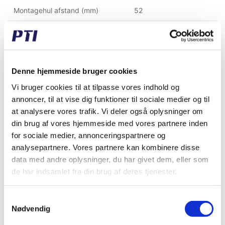
Montagehul afstand (mm)
52
Højde til center af aksel (mm)
30,20
Lejebefæstigelse
Pinolskrue i inderring
Denne hjemmeside bruger cookies
Vi bruger cookies til at tilpasse vores indhold og
Købt sammen med denne vare
annoncer, til at vise dig funktioner til sociale medier og til
at analysere vores trafik. Vi deler også oplysninger om
din brug af vores hjemmeside med vores partnere inden
for sociale medier, annonceringspartnere og
Spar 30%
Spar 30%
analysepartnere. Vores partnere kan kombinere disse
data med andre oplysninger, du har givet dem, eller som
de har indsamlet fra din brug af deres tjenester.
Samtykkevalg
UCF206-J7
UCF208-J7
Nødvendig
4 Huls Flangeleje
4 Huls Flangeleje
RCJY30-JIS
RCJY40-JIS