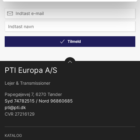
Tilmeld
PTI Europa A/S
Lejer & Transmissioner
Papegøjevej 7, 6270 Tønder
Syd 74782515 / Nord 96860685
pti@pti.dk
CVR 27216129
KATALOG