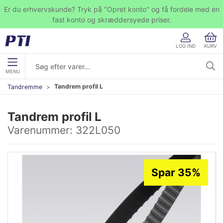
Er du erhvervskunde? Tryk på "Opret konto" og få fordele med en
fast konto og skræddersyede priser.
LOG IND
KURV
MENU
Tandrem profil L
Tandremme
Tandrem profil L
Varenummer:
322L050
Spar 35%