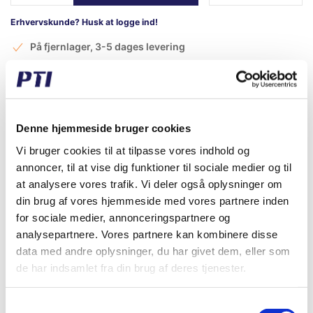
Erhvervskunde? Husk at logge ind!
På fjernlager, 3-5 dages levering
Denne hjemmeside bruger cookies
Datablad
Vi bruger cookies til at tilpasse vores indhold og
annoncer, til at vise dig funktioner til sociale medier og til
Vare Info
Optibelt ZR
at analysere vores trafik. Vi deler også oplysninger om
din brug af vores hjemmeside med vores partnere inden
Fabrikat
Optibelt
for sociale medier, annonceringspartnere og
Vægt (gram)
36,00
analysepartnere. Vores partnere kan kombinere disse
data med andre oplysninger, du har givet dem, eller som
Vægt (kg)
0,04
de har indsamlet fra din brug af deres tjenester.
Alternativt varenummer
322 L 050
Samtykkevalg