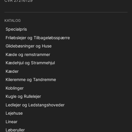
CVR 27216129
KATALOG
Specialpris
Friløbslejer og Tilbageløbsspærre
Glidebøsninger og Huse
Kæde og remstrammer
Kædehjul og Strammehjul
Kæder
Kileremme og Tandremme
Koblinger
Kugle og Rullelejer
Ledlejer og Ledstangshoveder
Lejehuse
Linear
Løberuller