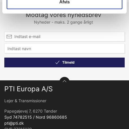
Afvis
Modtag vores nyhedsbrev
Nyheder - maks. 2 gange årligt
Tilmeld
PTI Europa A/S
Lejer & Transmissioner
Papegøjevej 7, 6270 Tønder
Syd 74782515 / Nord 96860685
pti@pti.dk