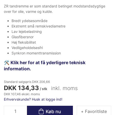
ZR tandremme er som standard betinget modstandsdygtige
over for olie, varme og kulde.
Bredt ydelsesområde
Ekstremt små remskivediametre
Lav lejebelastning
Glasfibersnor
Høj fleksibilitet
Vedligeholdelsesfri
Synkron momenttransmission
🛠️
Klik her for at få yderligere teknisk
information.
Standard salgspris DKK 206,66
DKK 134,33
inkl. moms
/ stk
DKK 107,46 ekskl. moms
Erhvervskunde? Husk at logge ind!
Køb nu
+ Favoritliste