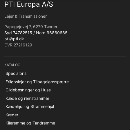
PTI Europa A/S
Lejer & Transmissioner
Papegøjevej 7, 6270 Tønder
Syd 74782515 / Nord 96860685
pti@pti.dk
CVR 27216129
KATALOG
Specialpris
Friløbslejer og Tilbageløbsspærre
Glidebøsninger og Huse
Kæde og remstrammer
Kædehjul og Strammehjul
Kæder
Kileremme og Tandremme