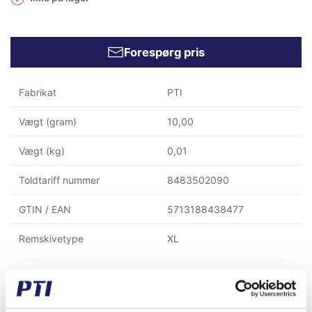
Forespørg pris
Fabrikat
PTI
Vægt (gram)
10,00
Vægt (kg)
0,01
Toldtariff nummer
8483502090
GTIN / EAN
5713188438477
Remskivetype
XL
Købt sammen med denne vare