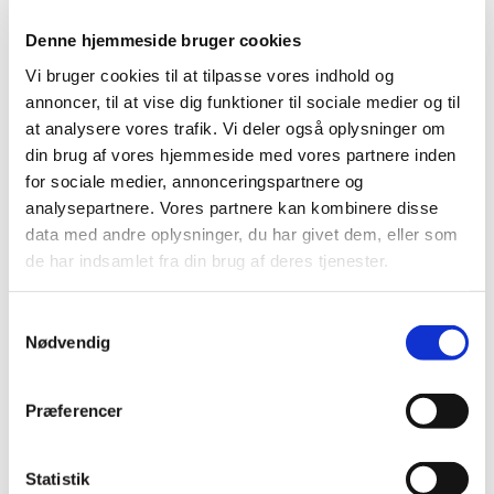
Denne hjemmeside bruger cookies
Vi bruger cookies til at tilpasse vores indhold og
annoncer, til at vise dig funktioner til sociale medier og til
at analysere vores trafik. Vi deler også oplysninger om
din brug af vores hjemmeside med vores partnere inden
for sociale medier, annonceringspartnere og
analysepartnere. Vores partnere kan kombinere disse
BNZF15-21X10-27X3
08 B-1 SS E
data med andre oplysninger, du har givet dem, eller som
Sintret bronze bøsning m.
Samleled m. feder -
flange
Rustfri
de har indsamlet fra din brug af deres tjenester.
d 15 D 21 B 10 - Flange
1/2" x 5/16", simplex
27X3
Fabrikat: PTI
Fabrikat: PTI
Samtykkevalg
DKK 36,25
DKK 13,75
/
/
Nødvendig
stk
stk
inkl. moms
inkl. moms
DKK 29,00 ekskl. moms
DKK 11,00 ekskl. moms
Præferencer
Køb nu
Køb nu
7 på lager
1761 på lager
Statistik