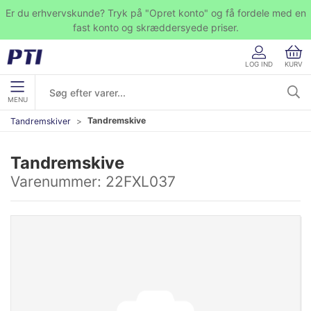
Er du erhvervskunde? Tryk på "Opret konto" og få fordele med en
fast konto og skræddersyede priser.
LOG IND
KURV
MENU
Tandremskive
Tandremskiver
Tandremskive
Varenummer:
22FXL037