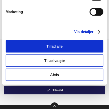
Erhvervskunde? Husk at
Erhvervskunde? Husk at
logge ind!
logge ind!
Marketing
Vis detaljer
Tillad alle
Modtag vores nyhedsbrev
Nyheder - maks. 2 gange årligt
Tillad valgte
Afvis
Tilmeld