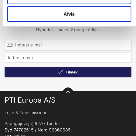
Afvis
Modtag vores nyhedsbrev
Nyheder - maks. 2 gange årligt
Tilmeld
PTI Europa A/S
Lejer & Transmissioner
Papegøjevej 7, 6270 Tønder
Syd 74782515 / Nord 96860685