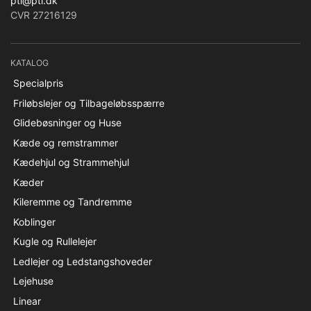
pti@pti.dk
CVR 27216129
KATALOG
Specialpris
Friløbslejer og Tilbageløbsspærre
Glidebøsninger og Huse
Kæde og remstrammer
Kædehjul og Strammehjul
Kæder
Kileremme og Tandremme
Koblinger
Kugle og Rullelejer
Ledlejer og Ledstangshoveder
Lejehuse
Linear