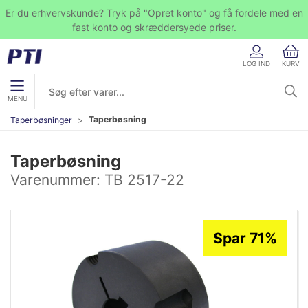
Er du erhvervskunde? Tryk på "Opret konto" og få fordele med en
fast konto og skræddersyede priser.
LOG IND
KURV
MENU
Taperbøsning
Taperbøsninger
Taperbøsning
Varenummer:
TB 2517-22
Spar 71%