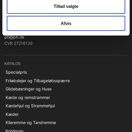
PTI Europa A/S
Tillad valgte
Lejer & Transmissioner
Afvis
Papegøjevej 7, 6270 Tønder
Syd 74782515 / Nord 96860685
pti@pti.dk
CVR 27216129
KATALOG
Specialpris
Friløbslejer og Tilbageløbsspærre
Glidebøsninger og Huse
Kæde og remstrammer
Kædehjul og Strammehjul
Kæder
Kileremme og Tandremme
Koblinger