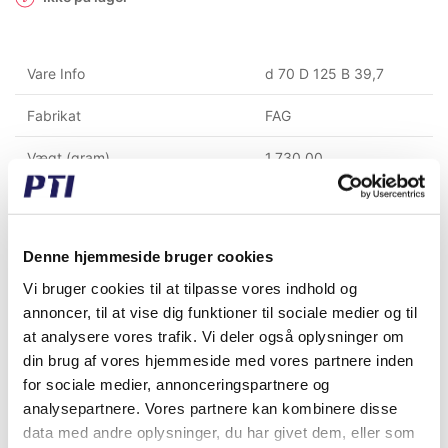
Vare Info
d 70 D 125 B 39,7
Fabrikat
FAG
Vægt (gram)
1.730,00
Vægt (kg)
1,73
Toldtariff nummer
8482109000
Denne hjemmeside bruger cookies
GTIN / EAN
4012801271080
Vi bruger cookies til at tilpasse vores indhold og
annoncer, til at vise dig funktioner til sociale medier og til
Indvendig diameter (mm)
70
at analysere vores trafik. Vi deler også oplysninger om
din brug af vores hjemmeside med vores partnere inden
Udvendig diameter (mm)
125
for sociale medier, annonceringspartnere og
analysepartnere. Vores partnere kan kombinere disse
Bredde (mm)
39,70
data med andre oplysninger, du har givet dem, eller som