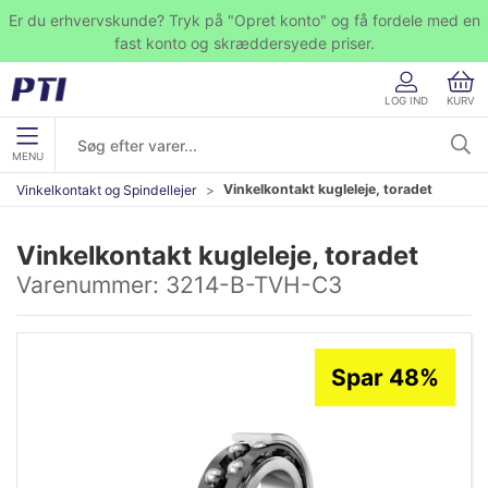
Er du erhvervskunde? Tryk på "Opret konto" og få fordele med en
fast konto og skræddersyede priser.
LOG IND
KURV
MENU
Vinkelkontakt kugleleje, toradet
Vinkelkontakt og Spindellejer
Vinkelkontakt kugleleje, toradet
Varenummer:
3214-B-TVH-C3
Spar 48%