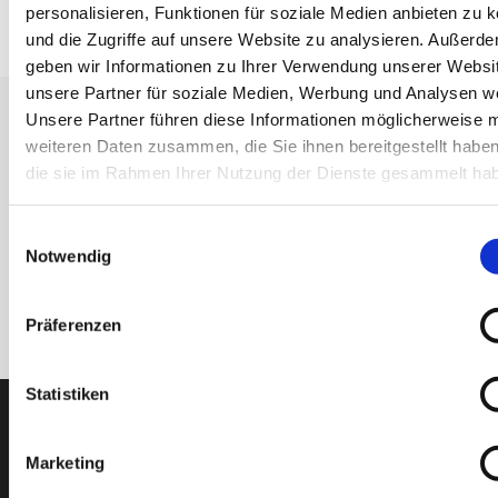
Material
Sinterbronze
personalisieren, Funktionen für soziale Medien anbieten zu 
und die Zugriffe auf unsere Website zu analysieren. Außerd
geben wir Informationen zu Ihrer Verwendung unserer Websi
unsere Partner für soziale Medien, Werbung und Analysen we
Unsere Partner führen diese Informationen möglicherweise m
Erhalten Sie unseren Newsletter
weiteren Daten zusammen, die Sie ihnen bereitgestellt habe
Newsletter - max. 2 mal jährlich
die sie im Rahmen Ihrer Nutzung der Dienste gesammelt ha
Einwilligungsauswahl
Notwendig
Anmelden
Präferenzen
Statistiken
PTI Europa A/S
Lager & Transmissionen
Marketing
Papegøjevej 7, DK-6270 Tønder