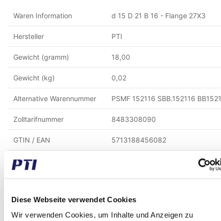
Waren Information
d 15 D 21 B 16 - Flange 27X3
Hersteller
PTI
Gewicht (gramm)
18,00
Gewicht (kg)
0,02
Alternative Warennummer
PSMF 152116 SBB.152116 BB152
Zolltarifnummer
8483308090
GTIN / EAN
5713188456082
Innen Durchmesser (mm)
15,00
Aussen Durchmesser (mm)
21,00
Diese Webseite verwendet Cookies
Breite (mm)
16,00
Wir verwenden Cookies, um Inhalte und Anzeigen zu