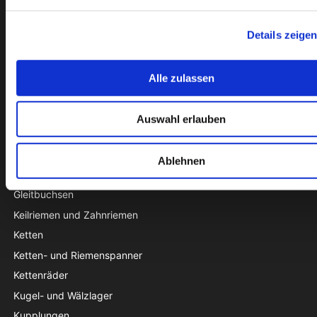
+45 74782515
pti@pti.dk
Details zeige
USt-IdNr. DK27216129
Alle zulassen
KATALOG
Sonderangebot
Auswahl erlauben
Dichtungen
Gehäuselager
Ablehnen
Gelenklager
Gleitbuchsen
Keilriemen und Zahnriemen
Ketten
Ketten- und Riemenspanner
Kettenräder
Kugel- und Wälzlager
Kupplungen