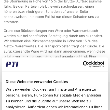
die Stornierung in Höhe von 15 % der Brutto- Auftragssumme
fällig. Beiden Parteien bleibt jeweils nachgelassen, einen
höheren bzw. niedrigeren Schaden auf unserer Seite
nachzuweisen. In diesem Fall ist nur dieser Schaden uns zu
erstatten.
Grundlose Rücksendungen von Ware oder Warenumtausch
werden nur bei schriftlicher Bestätigung durch uns akzeptiert.
Wir erheben eine Rücknahmegebühr in Höhe von 15 % des
Netto- Warenwertes. Die Transportkosten trägt der Kunde. Die
zurückgesandte Ware wird nur dann angenommen, wenn diese
originalverpackt, unbeschädigt und ungebraucht ist. Eine
Rücknahme von Fremdware, Sonderartikeln und
Spezialanfertigungen ist generell ausgeschlossen, soweit kein
gesetzliches Rücktrittsrecht gilt.
Diese Webseite verwendet Cookies
Wir verwenden Cookies, um Inhalte und Anzeigen zu
Erhalten Sie unseren Newsletter
personalisieren, Funktionen für soziale Medien anbieten
Newsletter - max. 2 mal jährlich
zu können und die Zugriffe auf unsere Website zu
analysieren. Außerdem geben wir Informationen zu Ihrer