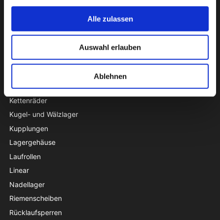
Dichtungen
Gehäuselager
Alle zulassen
Gelenklager
Gleitbuchsen
Auswahl erlauben
Keilriemen und Zahnriemen
Ketten
Ablehnen
Ketten- und Riemenspanner
Kettenräder
Kugel- und Wälzlager
Kupplungen
Lagergehäuse
Laufrollen
Linear
Nadellager
Riemenscheiben
Rücklaufsperren