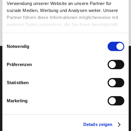
Verwendung unserer Website an unsere Partner für
soziale Medien, Werbung und Analysen weiter. Unsere
Partner führen diese Informationen möglicherweise mit
weiteren Daten zusammen, die Sie ihnen bereitgestellt
Anmelden
haben oder die sie im Rahmen Ihrer Nutzung der Dienste
gesammelt haben.
Einwilligungsauswahl
Notwendig
PTI Europa A/S
Präferenzen
Lager & Transmissionen
Papegøjevej 7, DK-6270 Tønder
Statistiken
+45 74782515
pti@pti.dk
USt-IdNr. DK27216129
Marketing
KATALOG
Sonderangebot
Details zeigen