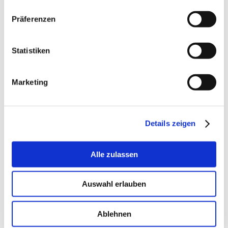
Präferenzen
SE18
Kettenspanner Rad
See item RE30
Statistiken
Fabrikat: PTI
Marketing
EUR 55,64
/ Stck
inkl. MwSt.
EUR 44,51 ex. MwSt.
Details zeigen
Ausverkauft
Geschäftskunde? Denken Sie daran, sich einzuloggen!
Alle zulassen
Auswahl erlauben
Ablehnen