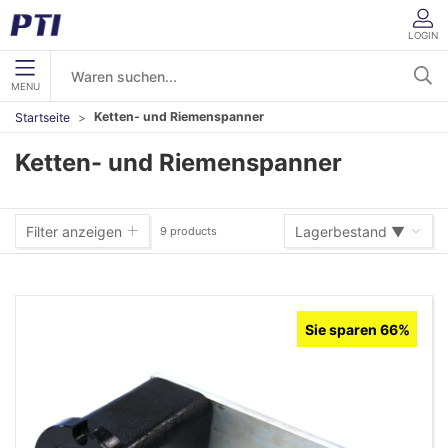
LOGIN
MENU
Ketten- und Riemenspanner
Startseite
Ketten- und Riemenspanner
Filter anzeigen
Lagerbestand ▼
9 products
Lagerbestand ▼
Sie sparen 66%
Warennummer (A-Z)
Warennummer (Z-A)
Name (A-Z)
Name (Z-A)