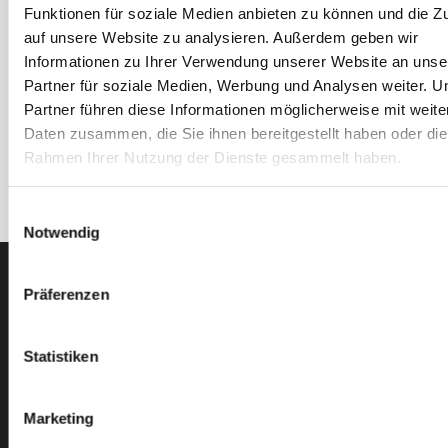
Erhalten Sie unseren Newsletter
Funktionen für soziale Medien anbieten zu können und die Zu
auf unsere Website zu analysieren. Außerdem geben wir
Newsletter - max. 2 mal jährlich
Informationen zu Ihrer Verwendung unserer Website an unse
Partner für soziale Medien, Werbung und Analysen weiter. U
Partner führen diese Informationen möglicherweise mit weite
Daten zusammen, die Sie ihnen bereitgestellt haben oder die
Rahmen Ihrer Nutzung der Dienste gesammelt haben.
Anmelden
Einwilligungsauswahl
Notwendig
PTI Europa A/S
Präferenzen
Lager & Transmissionen
Papegøjevej 7, DK-6270 Tønder
Statistiken
+45 74782515
pti@pti.dk
USt-IdNr. DK27216129
Marketing