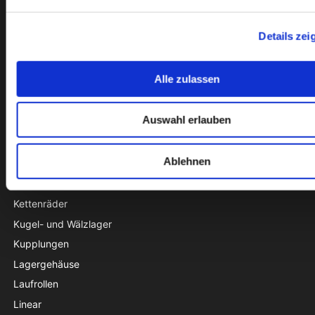
KATALOG
Details zei
Sonderangebot
Dichtungen
Alle zulassen
Gehäuselager
Gelenklager
Auswahl erlauben
Gleitbuchsen
Keilriemen und Zahnriemen
Ablehnen
Ketten
Ketten- und Riemenspanner
Kettenräder
Kugel- und Wälzlager
Kupplungen
Lagergehäuse
Laufrollen
Linear