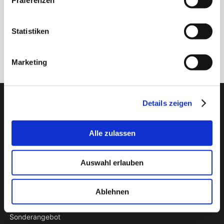
Präferenzen
Statistiken
Anmelden
Marketing
PTI Europa A/S
Details zeigen
Lager & Transmissionen
Alle zulassen
Papegøjevej 7, DK-6270 Tønder
+45 74782515
pti@pti.dk
Auswahl erlauben
USt-IdNr. DK27216129
Ablehnen
KATALOG
Sonderangebot