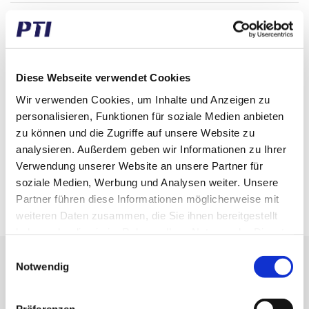
Gewicht (gramm)
20,00
Gewicht (kg)
0,02
Zolltarifnummer
5911901000
Diese Webseite verwendet Cookies
Wir verwenden Cookies, um Inhalte und Anzeigen zu
GTIN / EAN
5713188177277
personalisieren, Funktionen für soziale Medien anbieten
zu können und die Zugriffe auf unsere Website zu
Breite (mm)
7,50
analysieren. Außerdem geben wir Informationen zu Ihrer
Höhe (mm)
11,00
Verwendung unserer Website an unsere Partner für
soziale Medien, Werbung und Analysen weiter. Unsere
Länge (mm)
1.500,00
Partner führen diese Informationen möglicherweise mit
weiteren Daten zusammen, die Sie ihnen bereitgestellt
haben oder die sie im Rahmen Ihrer Nutzung der Dienste
gesammelt haben.
Einwilligungsauswahl
Erhalten Sie unseren Newsletter
Notwendig
Newsletter - max. 2 mal jährlich