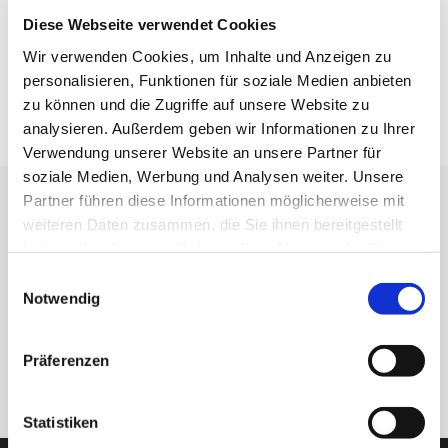
Gewicht (kg)
2,45
Diese Webseite verwendet Cookies
Wir verwenden Cookies, um Inhalte und Anzeigen zu
Zolltarifnummer
7315119000
personalisieren, Funktionen für soziale Medien anbieten
GTIN / EAN
5713188652897
zu können und die Zugriffe auf unsere Website zu
analysieren. Außerdem geben wir Informationen zu Ihrer
Verwendung unserer Website an unsere Partner für
soziale Medien, Werbung und Analysen weiter. Unsere
Partner führen diese Informationen möglicherweise mit
Erhalten Sie unseren Newsletter
weiteren Daten zusammen, die Sie ihnen bereitgestellt
Newsletter - max. 2 mal jährlich
haben oder die sie im Rahmen Ihrer Nutzung der Dienste
gesammelt haben.
Einwilligungsauswahl
Notwendig
Präferenzen
Anmelden
Statistiken