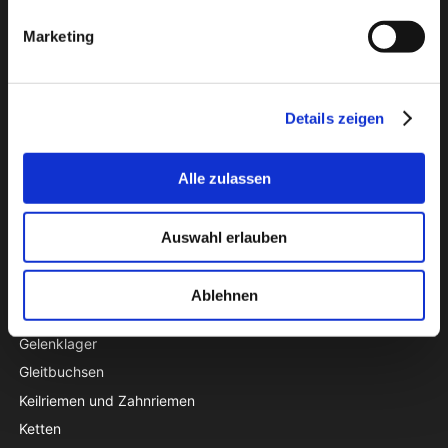
PTI Europa A/S
Marketing
Lager & Transmissionen
Papegøjevej 7, DK-6270 Tønder
+45 74782515
Details zeigen
pti@pti.dk
USt-IdNr. DK27216129
Alle zulassen
KATALOG
Auswahl erlauben
Sonderangebot
Dichtungen
Ablehnen
Gehäuselager
Gelenklager
Gleitbuchsen
Keilriemen und Zahnriemen
Ketten