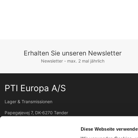
Erhalten Sie unseren Newsletter
Newsletter - max. 2 mal jährlich
PTI Europa A/S
Lager & Transmissionen
Papegøjevej 7, DK-6270 Tønder
+45 74782515
pti@pti.dk
Diese Webseite verwende
USt-IdNr. DK27216129