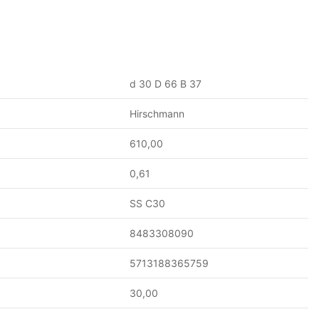
d 30 D 66 B 37
Hirschmann
610,00
0,61
SS C30
8483308090
5713188365759
30,00