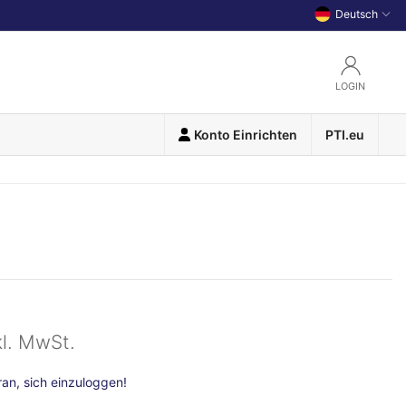
Deutsch
LOGIN
Konto Einrichten
PTI.eu
kl. MwSt.
n, sich einzuloggen!