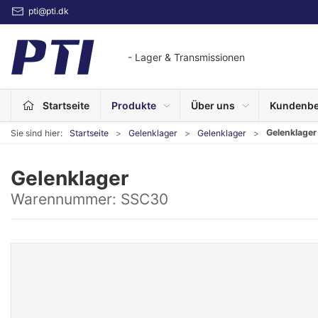
pti@pti.dk
- Lager & Transmissionen
Startseite
Produkte
Über uns
Kundenbe
Gelenklager
Sie sind hier:
Startseite
Gelenklager
Gelenklager
Gelenklager
Warennummer:
SSC30