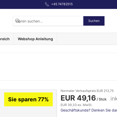
+45 74782515
Suchen
reich
Webshop Anleitung
Normaler Verkaufspreis EUR 213,75
EUR 49,16
in
Sie sparen 77%
/ Stck
EUR 39,33 ex. MwSt.
Geschäftskunde? Denken Sie dara