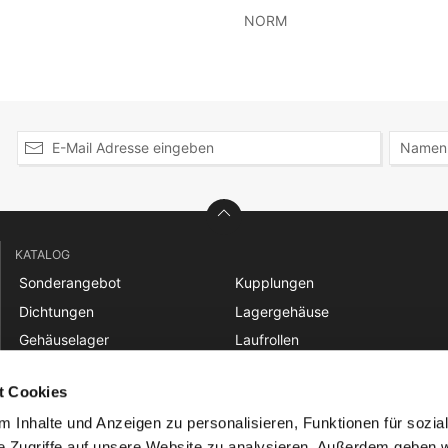
NORM
KATALOG
Sonderangebot
Kupplungen
Dichtungen
Lagergehäuse
Gehäuselager
Laufrollen
Gelenklager
Linear
t Cookies
Gleitbuchsen
Nadellager
 Inhalte und Anzeigen zu personalisieren, Funktionen für sozia
Keilriemen und Zahnriemen
Riemenscheiben
e Zugriffe auf unsere Website zu analysieren. Außerdem geben w