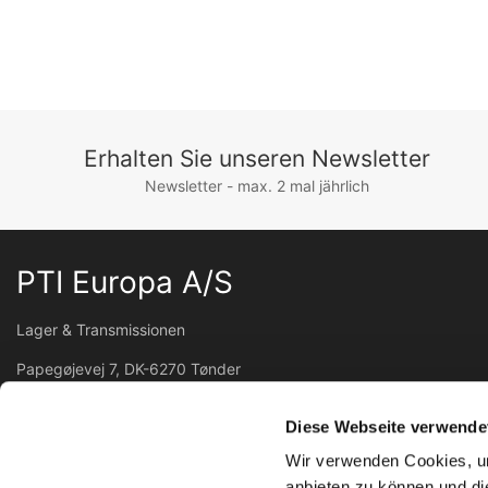
Erhalten Sie unseren Newsletter
Newsletter - max. 2 mal jährlich
PTI Europa A/S
Lager & Transmissionen
Papegøjevej 7, DK-6270 Tønder
+45 74782515
pti@pti.dk
Diese Webseite verwende
USt-IdNr. DK27216129
Wir verwenden Cookies, um
anbieten zu können und di