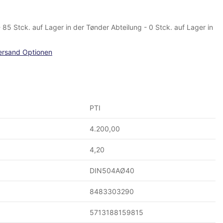
 - 85 Stck. auf Lager in der Tønder Abteilung - 0 Stck. auf Lager in
ersand Optionen
PTI
4.200,00
4,20
DIN504AØ40
8483303290
5713188159815