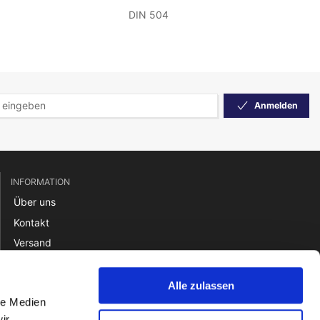
DIN 504
Anmelden
INFORMATION
Über uns
Kontakt
Versand
Rücksendung
Zahlung
Alle zulassen
le Medien
Verkaufsbedingungen
ir