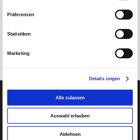
Erhalten Sie unseren Newsletter
Präferenzen
Newsletter - max. 2 mal jährlich
Statistiken
Marketing
Anmelden
Details zeigen
PTI Europa A/S
Alle zulassen
Lager & Transmissionen
Papegøjevej 7, DK-6270 Tønder
Auswahl erlauben
+45 74782515
pti@pti.dk
USt-IdNr. DK27216129
Ablehnen