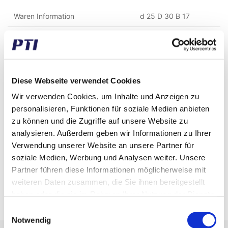
Waren Information
d 25 D 30 B 17
Hersteller
PTI
Gewicht (gramm)
26,00
Diese Webseite verwendet Cookies
Gewicht (kg)
0,03
Wir verwenden Cookies, um Inhalte und Anzeigen zu
Zolltarifnummer
8482990090
personalisieren, Funktionen für soziale Medien anbieten
zu können und die Zugriffe auf unsere Website zu
GTIN / EAN
5713188436350
analysieren. Außerdem geben wir Informationen zu Ihrer
Innen Durchmesser (mm)
25,00
Verwendung unserer Website an unsere Partner für
soziale Medien, Werbung und Analysen weiter. Unsere
Aussen Durchmesser (mm)
30,00
Partner führen diese Informationen möglicherweise mit
weiteren Daten zusammen, die Sie ihnen bereitgestellt
Breite (mm)
17,00
haben oder die sie im Rahmen Ihrer Nutzung der Dienste
gesammelt haben.
Einwilligungsauswahl
Notwendig