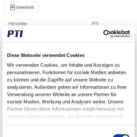
Datenblatt
Hersteller
PTI
Gewicht (gramm)
1.000,00
Gewicht (kg)
1,00
Diese Webseite verwendet Cookies
Zolltarifnummer
8483502090
Wir verwenden Cookies, um Inhalte und Anzeigen zu
personalisieren, Funktionen für soziale Medien anbieten
GTIN / EAN
5713188382381
zu können und die Zugriffe auf unsere Website zu
analysieren. Außerdem geben wir Informationen zu Ihrer
Taper Art
1610
Verwendung unserer Website an unsere Partner für
Spuren
3
soziale Medien, Werbung und Analysen weiter. Unsere
Partner führen diese Informationen möglicherweise mit
Riemenscheibenart
SPA/XPA Riemen
weiteren Daten zusammen, die Sie ihnen bereitgestellt
haben oder die sie im Rahmen Ihrer Nutzung der Dienste
Scheibendurchmesser NORM (mm)
90
gesammelt haben.
Einwilligungsauswahl