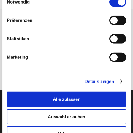
Notwendig
Präferenzen
Erhalten Sie unseren Newsletter
Newsletter - max. 2 mal jährlich
Statistiken
Marketing
Anmelden
Details zeigen
PTI Europa A/S
Alle zulassen
Lager & Transmissionen
Auswahl erlauben
Papegøjevej 7, DK-6270 Tønder
+45 74782515