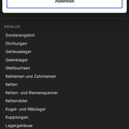
pti@pti.dk
Ablehnen
USt-IdNr. DK27216129
KATALOG
Sonderangebot
Dichtungen
Gehäuselager
Gelenklager
Gleitbuchsen
Keilriemen und Zahnriemen
Ketten
Ketten- und Riemenspanner
Kettenräder
Kugel- und Wälzlager
Kupplungen
Lagergehäuse