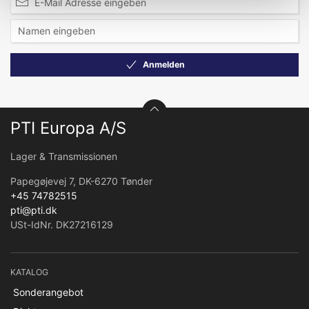
Anmelden
PTI Europa A/S
Lager & Transmissionen
Papegøjevej 7, DK-6270 Tønder
+45 74782515
pti@pti.dk
USt-IdNr. DK27216129
KATALOG
Sonderangebot