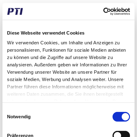
Pitch (mm)
12,70
Zähne
45
Spuren
1
Diese Webseite verwendet Cookies
Wir verwenden Cookies, um Inhalte und Anzeigen zu
personalisieren, Funktionen für soziale Medien anbieten
Passende Produkte
zu können und die Zugriffe auf unsere Website zu
analysieren. Außerdem geben wir Informationen zu Ihrer
Verwendung unserer Website an unsere Partner für
soziale Medien, Werbung und Analysen weiter. Unsere
Partner führen diese Informationen möglicherweise mit
weiteren Daten zusammen, die Sie ihnen bereitgestellt
haben oder die sie im Rahmen Ihrer Nutzung der Dienste
gesammelt haben.
Einwilligungsauswahl
Notwendig
G50-415-39T
G50-415-42T
Gilera 50 Kettenrad
Gilera 50 Kettenrad
Hinten 39Z 415
Hinten 42Z 415
Präferenzen
Touring / Trial / Enduro /
Touring / Trial / Enduro /