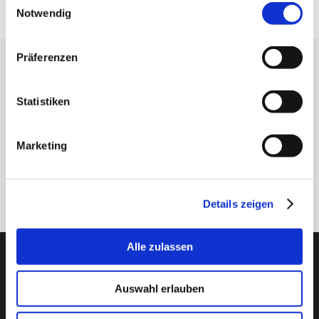
Notwendig
Präferenzen
Erhalten Sie unseren Newsletter
Newsletter - max. 2 mal jährlich
Statistiken
Marketing
Anmelden
Details zeigen
Alle zulassen
PTI Europa A/S
Lager & Transmissionen
Auswahl erlauben
Papegøjevej 7, DK-6270 Tønder