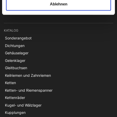
+45 74782515
Ablehnen
pti@pti.dk
USt-IdNr. DK27216129
KATALOG
Sonderangebot
Dichtungen
Gehäuselager
Gelenklager
Gleitbuchsen
Keilriemen und Zahnriemen
Ketten
Ketten- und Riemenspanner
Kettenräder
Kugel- und Wälzlager
Kupplungen