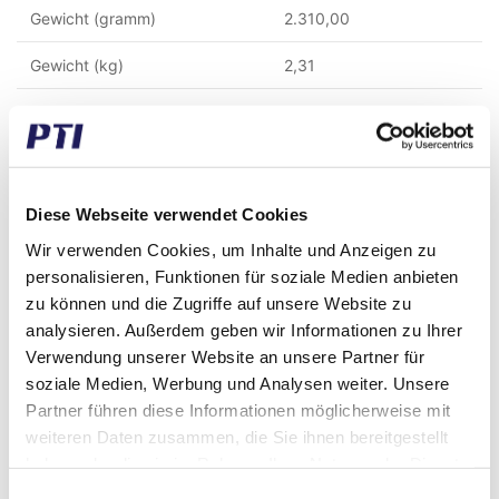
Gewicht (gramm)
2.310,00
Gewicht (kg)
2,31
Alternative Warennummer
KR12B-121THT
Zolltarifnummer
8483908990
GTIN / EAN
5713188231634
Diese Webseite verwendet Cookies
Wir verwenden Cookies, um Inhalte und Anzeigen zu
Material
C45 Stahl
personalisieren, Funktionen für soziale Medien anbieten
Eigenschaften
Gehärtete Zähne
zu können und die Zugriffe auf unsere Website zu
analysieren. Außerdem geben wir Informationen zu Ihrer
Kettenart
12 B-1 (3/4" x 7/16")
Verwendung unserer Website an unsere Partner für
soziale Medien, Werbung und Analysen weiter. Unsere
Pitch (mm)
19,05
Partner führen diese Informationen möglicherweise mit
weiteren Daten zusammen, die Sie ihnen bereitgestellt
Zähne
21
haben oder die sie im Rahmen Ihrer Nutzung der Dienste
Spuren
1
gesammelt haben.
Einwilligungsauswahl