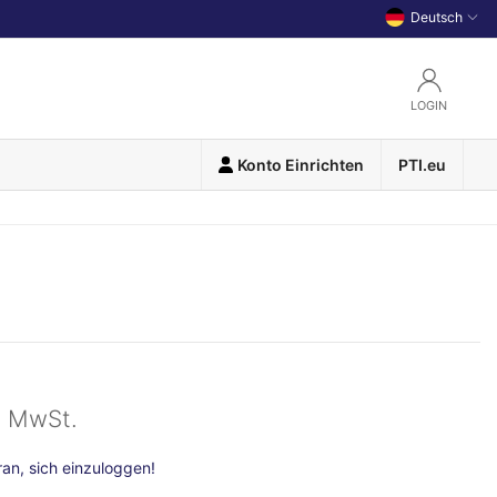
Deutsch
LOGIN
Konto Einrichten
PTI.eu
l. MwSt.
n, sich einzuloggen!