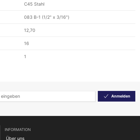
C45 Stahl
083 B-1 (1/2" x 3/16")
12,70
16
1
Anmelden
INFORMATION
Über uns