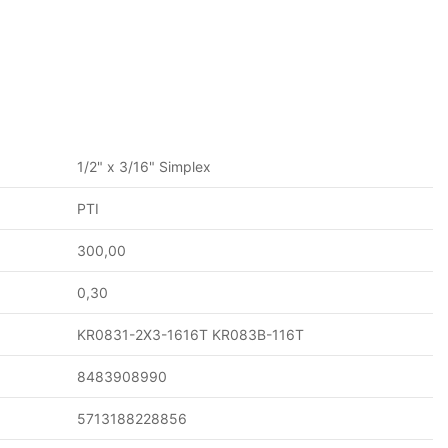
1/2" x 3/16" Simplex
PTI
300,00
0,30
KR0831-2X3-1616T KR083B-116T
8483908990
5713188228856