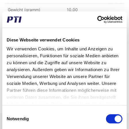
Gewicht (gramm)
10,00
Gewicht (kg)
0,01
Zolltarifnummer
8482919090
Diese Webseite verwendet Cookies
GTIN / EAN
5713188243118
Wir verwenden Cookies, um Inhalte und Anzeigen zu
personalisieren, Funktionen für soziale Medien anbieten
Zollmaß
1/32"
zu können und die Zugriffe auf unsere Website zu
analysieren. Außerdem geben wir Informationen zu Ihrer
Aussen Durchmesser (mm)
0,79
Verwendung unserer Website an unsere Partner für
Material
AISI 420C W4034 Edelstahl
soziale Medien, Werbung und Analysen weiter. Unsere
Partner führen diese Informationen möglicherweise mit
Eigenschaften
G28 Precision grade
weiteren Daten zusammen, die Sie ihnen bereitgestellt
haben oder die sie im Rahmen Ihrer Nutzung der Dienste
gesammelt haben.
Einwilligungsauswahl
Notwendig
Erhalten Sie unseren Newsletter