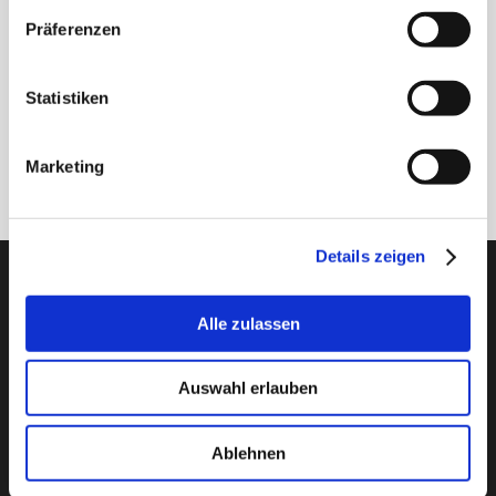
Newsletter - max. 2 mal jährlich
Präferenzen
Statistiken
Marketing
Anmelden
Details zeigen
PTI Europa A/S
Lager & Transmissionen
Alle zulassen
Papegøjevej 7, DK-6270 Tønder
+45 74782515
Auswahl erlauben
pti@pti.dk
USt-IdNr. DK27216129
Ablehnen