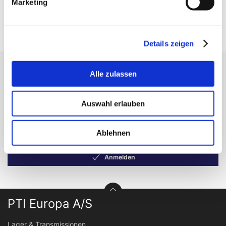
einzuloggen!
Marketing
Details zeigen
Erhalten Sie unseren Newsletter
Alle zulassen
Newsletter - max. 2 mal jährlich
Auswahl erlauben
Ablehnen
Anmelden
PTI Europa A/S
Lager & Transmissionen