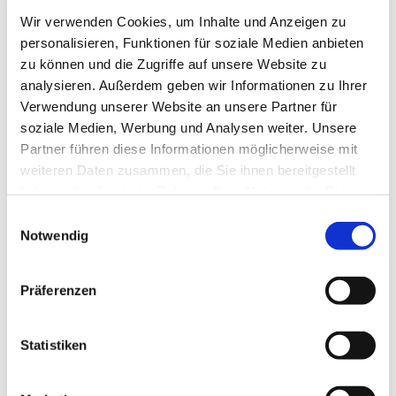
Wir verwenden Cookies, um Inhalte und Anzeigen zu
Sie sparen 32%
personalisieren, Funktionen für soziale Medien anbieten
zu können und die Zugriffe auf unsere Website zu
analysieren. Außerdem geben wir Informationen zu Ihrer
Verwendung unserer Website an unsere Partner für
soziale Medien, Werbung und Analysen weiter. Unsere
Partner führen diese Informationen möglicherweise mit
GAKR30-PB
Gelenkkopf
weiteren Daten zusammen, die Sie ihnen bereitgestellt
External right hand
haben oder die sie im Rahmen Ihrer Nutzung der Dienste
thread
gesammelt haben.
Einwilligungsauswahl
Fabrikat: INA
Notwendig
Normaler Verkaufspreis EUR
263,40
EUR 179,11
/
Präferenzen
Stck
inkl. MwSt.
EUR 143,29 ex. MwSt.
Externes Lager, 3-5 Tage
Lieferung
Statistiken
Geschäftskunde? Denken
Sie daran, sich