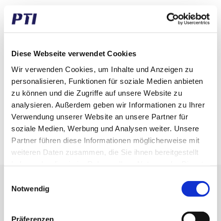
Gewicht (gramm)
100,00
Gewicht (kg)
0,10
Zolltarifnummer
8482400000
Diese Webseite verwendet Cookies
Wir verwenden Cookies, um Inhalte und Anzeigen zu
GTIN / EAN
5713188264571
personalisieren, Funktionen für soziale Medien anbieten
Innen Durchmesser (mm)
20,00
zu können und die Zugriffe auf unsere Website zu
analysieren. Außerdem geben wir Informationen zu Ihrer
Aussen Durchmesser (mm)
80,00
Verwendung unserer Website an unsere Partner für
soziale Medien, Werbung und Analysen weiter. Unsere
Breite (mm)
30,00
Partner führen diese Informationen möglicherweise mit
weiteren Daten zusammen, die Sie ihnen bereitgestellt
haben oder die sie im Rahmen Ihrer Nutzung der Dienste
gesammelt haben.
Einwilligungsauswahl
Erhalten Sie unseren Newsletter
Notwendig
Newsletter - max. 2 mal jährlich
Präferenzen