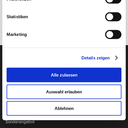
Statistiken
Anmelden
Marketing
PTI Europa A/S
Details zeigen
Lager & Transmissionen
Alle zulassen
Papegøjevej 7, DK-6270 Tønder
+45 74782515
pti@pti.dk
Auswahl erlauben
USt-IdNr. DK27216129
Ablehnen
KATALOG
Sonderangebot