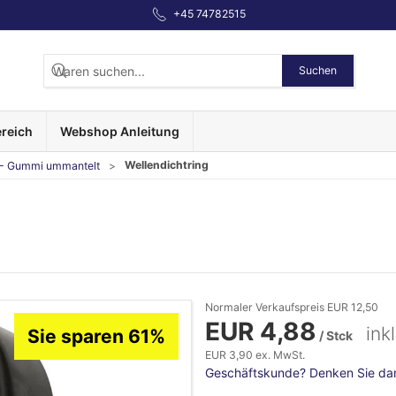
+45 74782515
Suchen
reich
Webshop Anleitung
Wellendichtring
- Gummi ummantelt
Normaler Verkaufspreis EUR 12,50
EUR 4,88
ink
Sie sparen 61%
/ Stck
EUR 3,90 ex. MwSt.
Geschäftskunde? Denken Sie dara