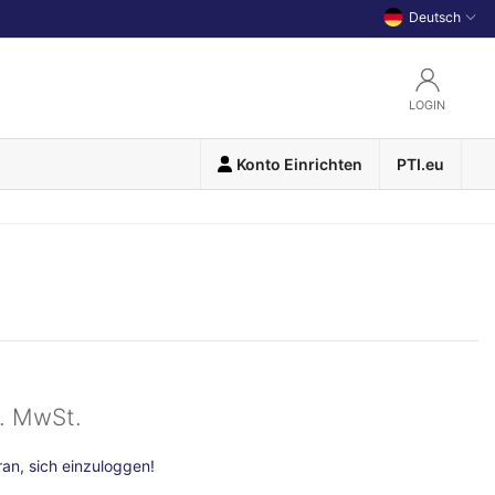
Deutsch
LOGIN
Konto Einrichten
PTI.eu
l. MwSt.
n, sich einzuloggen!