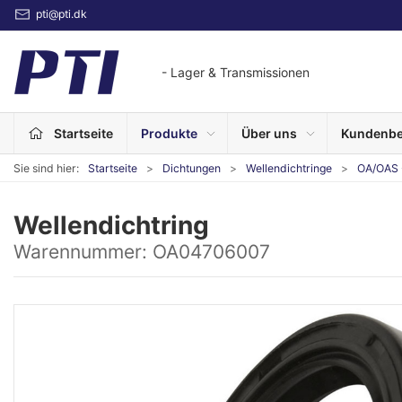
pti@pti.dk
- Lager & Transmissionen
Startseite
Produkte
Über uns
Kundenbe
Sie sind hier:
Startseite
Dichtungen
Wellendichtringe
OA/OAS 
Wellendichtring
Warennummer:
OA04706007