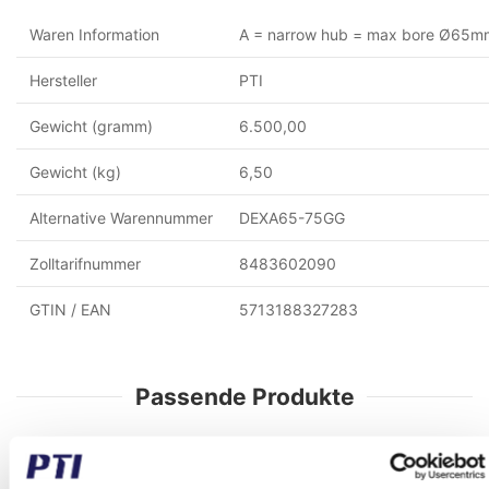
Waren Information
A = narrow hub = max bore Ø65m
Hersteller
PTI
Gewicht (gramm)
6.500,00
Gewicht (kg)
6,50
Alternative Warennummer
DEXA65-75GG
Zolltarifnummer
8483602090
GTIN / EAN
5713188327283
Passende Produkte
Sie sparen 73%
Sie sparen 73%