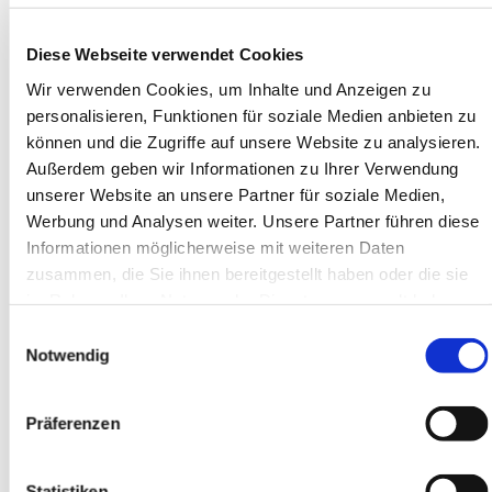
Diese Webseite verwendet Cookies
Wir verwenden Cookies, um Inhalte und Anzeigen zu
personalisieren, Funktionen für soziale Medien anbieten zu
PTIDEX B 65-75GG
PTIDEX RED 65-75
können und die Zugriffe auf unsere Website zu analysieren.
Kupplungs Hälfte B
Gummikranz für PTIDEX
Außerdem geben wir Informationen zu Ihrer Verwendung
B = wide hub = max bore
Rubber shore/hardness
unserer Website an unsere Partner für soziale Medien,
Ø75mm
98
Fabrikat: PTI
Fabrikat: PTI
Werbung und Analysen weiter. Unsere Partner führen diese
Informationen möglicherweise mit weiteren Daten
Normaler Verkaufspreis EUR
Normaler Verkaufspreis EUR
289,13
64,13
zusammen, die Sie ihnen bereitgestellt haben oder die sie
EUR 78,06
EUR 17,31
/
/
im Rahmen Ihrer Nutzung der Dienste gesammelt haben.
Stck
Stck
inkl. MwSt.
inkl. MwSt.
Einwilligungsauswahl
EUR 62,45 ex. MwSt.
EUR 13,85 ex. MwSt.
Notwendig
Ausverkauft
62 auf Lager
Geschäftskunde? Denken
Geschäftskunde? Denken
Sie daran, sich
Sie daran, sich
Präferenzen
einzuloggen!
einzuloggen!
Statistiken