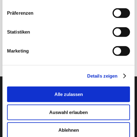
Erhalten Sie unseren Newsletter
Präferenzen
Newsletter - max. 2 mal jährlich
Statistiken
Marketing
Anmelden
Details zeigen
PTI Europa A/S
Alle zulassen
Lager & Transmissionen
Papegøjevej 7, DK-6270 Tønder
Auswahl erlauben
+45 74782515
pti@pti.dk
USt-IdNr. DK27216129
Ablehnen