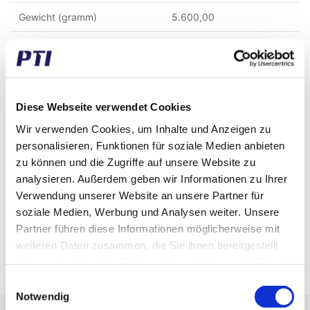
Gewicht (gramm)
5.600,00
Gewicht (kg)
5,60
Alternative Warennummer
RVFW316-MEO16
Zolltarifnummer
8483303290
Diese Webseite verwendet Cookies
Wir verwenden Cookies, um Inhalte und Anzeigen zu
GTIN / EAN
5713188337954
personalisieren, Funktionen für soziale Medien anbieten
zu können und die Zugriffe auf unsere Website zu
Material
Gusseisen
analysieren. Außerdem geben wir Informationen zu Ihrer
Temperatur °C
-30°C to +110°C
Verwendung unserer Website an unsere Partner für
soziale Medien, Werbung und Analysen weiter. Unsere
Montage Lochabstand (mm)
235,00
Partner führen diese Informationen möglicherweise mit
weiteren Daten zusammen, die Sie ihnen bereitgestellt
Wellenbefestigung
Nur Gehäuse, kein Lager
haben oder die sie im Rahmen Ihrer Nutzung der Dienste
gesammelt haben.
Einwilligungsauswahl
Notwendig