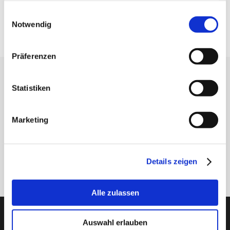
Spiel
CN
gesammelt haben.
Einwilligungsauswahl
Käfig
Kunststoff
Notwendig
Präferenzen
Erhalten Sie unseren Newsletter
Statistiken
Newsletter - max. 2 mal jährlich
Marketing
Details zeigen
Anmelden
Alle zulassen
PTI Europa A/S
Auswahl erlauben