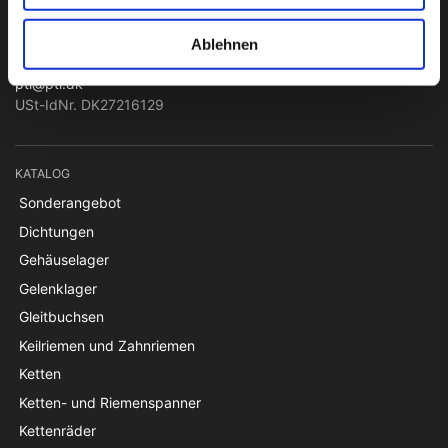
Lager & Transmissionen
Papegøjevej 7, DK-6270 Tønder
Ablehnen
+45 74782515
pti@pti.dk
USt-IdNr. DK27216129
KATALOG
Sonderangebot
Dichtungen
Gehäuselager
Gelenklager
Gleitbuchsen
Keilriemen und Zahnriemen
Ketten
Ketten- und Riemenspanner
Kettenräder