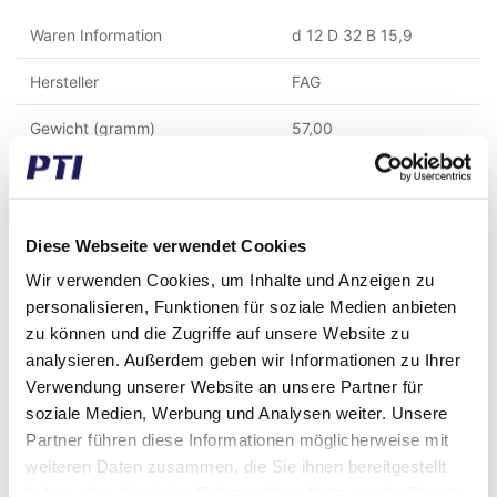
Waren Information
d 12 D 32 B 15,9
Hersteller
FAG
Gewicht (gramm)
57,00
Gewicht (kg)
0,06
Zolltarifnummer
8482109000
Diese Webseite verwendet Cookies
GTIN / EAN
4064327819116
Wir verwenden Cookies, um Inhalte und Anzeigen zu
personalisieren, Funktionen für soziale Medien anbieten
Innen Durchmesser (mm)
12,00
zu können und die Zugriffe auf unsere Website zu
analysieren. Außerdem geben wir Informationen zu Ihrer
Aussen Durchmesser (mm)
32,00
Verwendung unserer Website an unsere Partner für
Breite (mm)
15,90
soziale Medien, Werbung und Analysen weiter. Unsere
Partner führen diese Informationen möglicherweise mit
Dichtungsart
2Z - Spalt Dichtung
weiteren Daten zusammen, die Sie ihnen bereitgestellt
haben oder die sie im Rahmen Ihrer Nutzung der Dienste