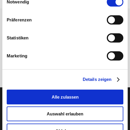
Notwendig
Präferenzen
Erhalten Sie unseren Newsletter
Newsletter - max. 2 mal jährlich
Statistiken
Marketing
Anmelden
Details zeigen
PTI Europa A/S
Alle zulassen
Lager & Transmissionen
Auswahl erlauben
Papegøjevej 7, DK-6270 Tønder
+45 74782515