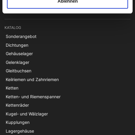
pti@pti.dk
Ablehnen
USt-IdNr. DK27216129
KATALOG
Sonderangebot
Dichtungen
Gehäuselager
Gelenklager
Gleitbuchsen
Keilriemen und Zahnriemen
Ketten
Ketten- und Riemenspanner
Kettenräder
Kugel- und Wälzlager
Kupplungen
Lagergehäuse