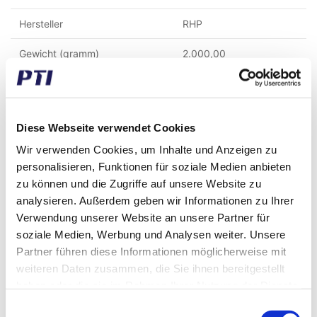
Hersteller
RHP
Gewicht (gramm)
2.000,00
Gewicht (kg)
2,00
Zolltarifnummer
8482109000
Diese Webseite verwendet Cookies
GTIN / EAN
5713188651371
Wir verwenden Cookies, um Inhalte und Anzeigen zu
personalisieren, Funktionen für soziale Medien anbieten
Innen Durchmesser (mm)
127
zu können und die Zugriffe auf unsere Website zu
analysieren. Außerdem geben wir Informationen zu Ihrer
Aussen Durchmesser (mm)
180
Verwendung unserer Website an unsere Partner für
Breite (mm)
44,45
soziale Medien, Werbung und Analysen weiter. Unsere
Partner führen diese Informationen möglicherweise mit
Dichtungsart
Offen
weiteren Daten zusammen, die Sie ihnen bereitgestellt
haben oder die sie im Rahmen Ihrer Nutzung der Dienste
Käfig
Messing
gesammelt haben.
Einwilligungsauswahl