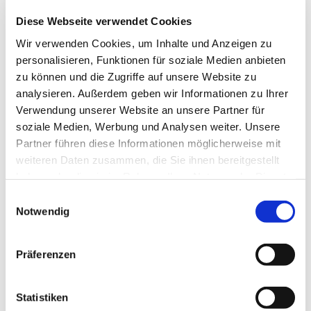
Zusammen mit diesem Produkt gekauft
Diese Webseite verwendet Cookies
Wir verwenden Cookies, um Inhalte und Anzeigen zu
personalisieren, Funktionen für soziale Medien anbieten
zu können und die Zugriffe auf unsere Website zu
Sie sparen 48%
analysieren. Außerdem geben wir Informationen zu Ihrer
Verwendung unserer Website an unsere Partner für
soziale Medien, Werbung und Analysen weiter. Unsere
Partner führen diese Informationen möglicherweise mit
weiteren Daten zusammen, die Sie ihnen bereitgestellt
QJ217-XL-MPA-C3
haben oder die sie im Rahmen Ihrer Nutzung der Dienste
Vierpunktlager
gesammelt haben.
Einwilligungsauswahl
d 85 D 150 B 28
Notwendig
Fabrikat: FAG
Normaler Verkaufspreis EUR
Präferenzen
612,64
EUR 318,57
/
Stck
inkl. MwSt.
Statistiken
EUR 254,86 ex. MwSt.
Externes Lager, 3-5 Tage