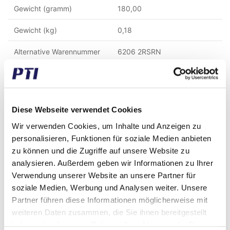
Gewicht (gramm)
180,00
Gewicht (kg)
0,18
Alternative Warennummer
6206 2RSRN
Zolltarifnummer
8482109000
GTIN / EAN
5713188095793
Diese Webseite verwendet Cookies
Innen Durchmesser (mm)
30,00
Wir verwenden Cookies, um Inhalte und Anzeigen zu
personalisieren, Funktionen für soziale Medien anbieten
Aussen Durchmesser (mm)
62,00
zu können und die Zugriffe auf unsere Website zu
Breite (mm)
16,00
analysieren. Außerdem geben wir Informationen zu Ihrer
Verwendung unserer Website an unsere Partner für
Dichtungsart
2RS - Gummilippen Dichtung
soziale Medien, Werbung und Analysen weiter. Unsere
Partner führen diese Informationen möglicherweise mit
Spiel
CN
weiteren Daten zusammen, die Sie ihnen bereitgestellt
haben oder die sie im Rahmen Ihrer Nutzung der Dienste
Käfig
Stahl