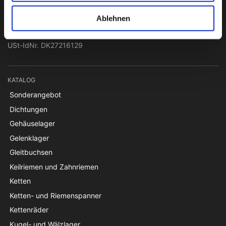
Papegøjevej 7, DK-6270 Tønder
Ablehnen
+45 74782515
pti@pti.dk
USt-IdNr. DK27216129
KATALOG
Sonderangebot
Dichtungen
Gehäuselager
Gelenklager
Gleitbuchsen
Keilriemen und Zahnriemen
Ketten
Ketten- und Riemenspanner
Kettenräder
Kugel- und Wälzlager