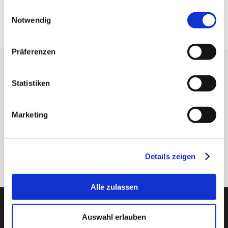
gesammelt haben.
Einwilligungsauswahl
Eigenschaften
N - Nut
Notwendig
Präferenzen
Erhalten Sie unseren Newsletter
Statistiken
Newsletter - max. 2 mal jährlich
Marketing
Anmelden
Details zeigen
Alle zulassen
PTI Europa A/S
Auswahl erlauben
Lager & Transmissionen